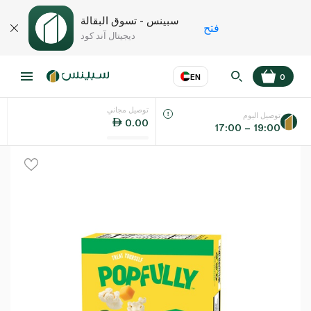
سبينس - تسوق البقالة
فتح
ديجيتال آند كود
EN
0
توصيل مجاني
عر
EN
اللغة
توصيل اليوم
0.00
17:00 – 19:00
UAE
KSA