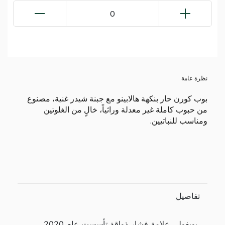
0
نظرة عامة
بوب كورن حار بنكهة هالابينو مع جبنة شيدر غنية، مصنوع
من حبوب كاملة غير معدلة وراثياً، خالٍ من الغلوتين
ومناسب للنباتيين.
تفاصيل
بوبفولي علامة فشار ذواقة تأسست عام 2020