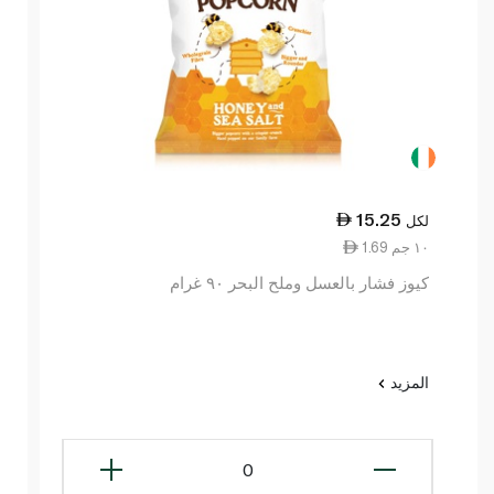
15.25
لكل
1.69 ١٠ جم
كيوز فشار بالعسل وملح البحر ٩٠ غرام
المزيد
0