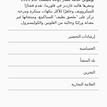
ومقرها هاليه غاردنز في فلوريدا، تقدم فشارًا
للميكروويف وجاهزًا للأكل بنكهات مبتكرة ومرحة.
تركز على “ملصق نظيف” للسناكينغ، ومنتجاتها غير
معدلة وراثيًا وخالية من الغلوتين والكوليسترول.
إرشادات التحضير
الحساسية
بلد المنشأ
التخزين
العلامة التجارية