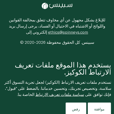
للإبلاغ بشكل مجهول عن أي مخاوف تتعلق بمخالفة القوانين
واللوائح أو الاشتباه في الاحتيال أو الفساد، يرجى إرسال بريد
ethics@spinneys.com
إلكتروني إلى
© 2020-2026 سبينس. كل الحقوق محفوظة
يستخدم هذا الموقع ملفات تعريف
الارتباط الكوكيز.
نستخدم ملفات تعريف الارتباط (الكوكيز) لجعل تجربة التسوق أكثر
سلاسة، وتخصيص تجربتك، وتحسين خدماتنا. بالضغط على "قبول"،
فإنك توافق على
سياسة ملفات تعريف الارتباط
الخاصة بنا.
موافقة
رفض