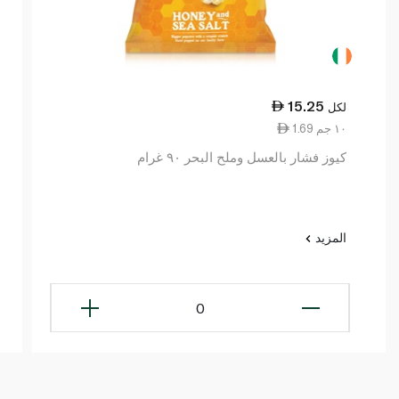
15.25
لكل
1.69 ١٠ جم
كيوز فشار بالعسل وملح البحر ٩٠ غرام
المزيد
0