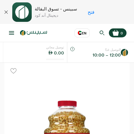
سبينس - تسوق البقالة
فتح
ديجيتال آند كود
EN
0
توصيل مجاني
عر
EN
اللغة
التوصيل غدًا
0.00
10:00 – 12:00
UAE
KSA