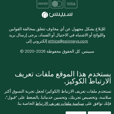
للإبلاغ بشكل مجهول عن أي مخاوف تتعلق بمخالفة القوانين
واللوائح أو الاشتباه في الاحتيال أو الفساد، يرجى إرسال بريد
ethics@spinneys.com
إلكتروني إلى
© 2020-2026 سبينس. كل الحقوق محفوظة
يستخدم هذا الموقع ملفات تعريف
الارتباط الكوكيز.
نستخدم ملفات تعريف الارتباط (الكوكيز) لجعل تجربة التسوق أكثر
سلاسة، وتخصيص تجربتك، وتحسين خدماتنا. بالضغط على "قبول"،
فإنك توافق على
سياسة ملفات تعريف الارتباط
الخاصة بنا.