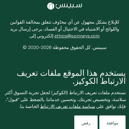
للإبلاغ بشكل مجهول عن أي مخاوف تتعلق بمخالفة القوانين
واللوائح أو الاشتباه في الاحتيال أو الفساد، يرجى إرسال بريد
ethics@spinneys.com
إلكتروني إلى
© 2020-2026 سبينس. كل الحقوق محفوظة
يستخدم هذا الموقع ملفات تعريف
الارتباط الكوكيز.
نستخدم ملفات تعريف الارتباط (الكوكيز) لجعل تجربة التسوق أكثر
سلاسة، وتخصيص تجربتك، وتحسين خدماتنا. بالضغط على "قبول"،
فإنك توافق على
سياسة ملفات تعريف الارتباط
الخاصة بنا.
موافقة
رفض