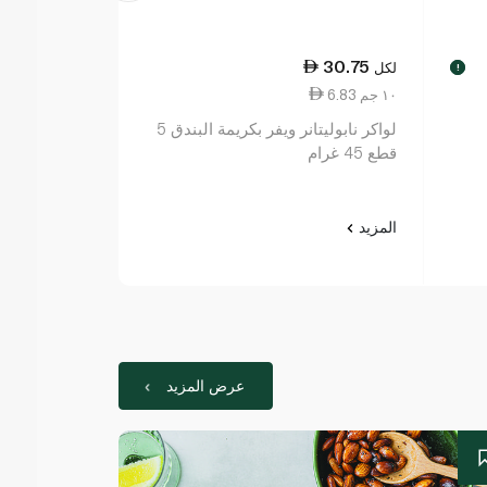
30.75
لكل
!
6.83 ١٠ جم
لواكر نابوليتانر ويفر بكريمة البندق 5
قطع 45 غرام
المزيد
عرض المزيد