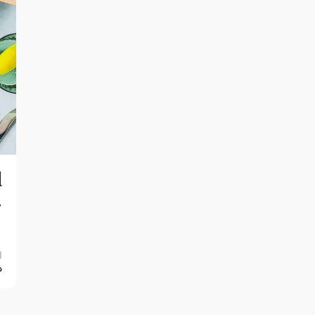
d
-
s
ا
0