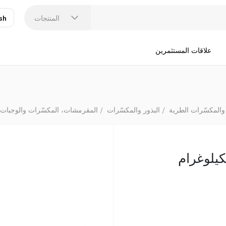
المنتجات
sh
عر
N
علاقات المستثمرين
 والمكسّرات الطرية
البذور والمكسّرات
المقرمشات، المكسّرات والوجبات 
لكيلوغرام