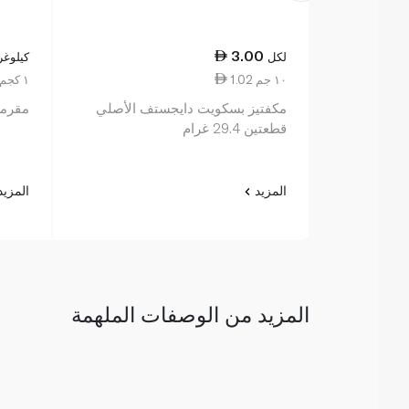
3.00
لكل
كيلوغر
1.02 ١٠ جم
31.25 ١ كجم
مكفتيز بسكويت دايجستف الأصلي
مقرمش
قطعتين 29.4 غرام
المزيد
المزي
المزيد من الوصفات الملهمة