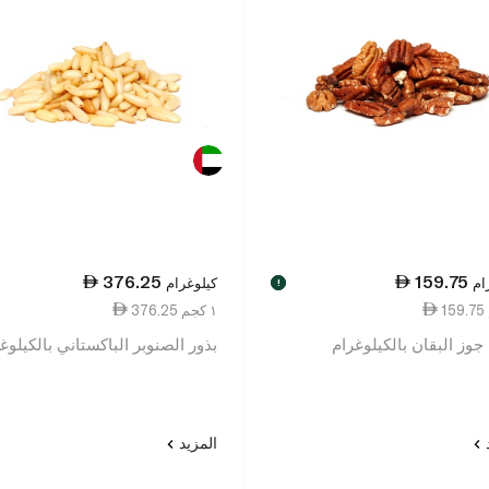
376.25
159.75
ام
كيلوغرام
!
376.25 ١ كجم
جوز البقان بالكيلوغرام
بذور الصنوبر الباكستاني بالكيلوغ
د
المزيد