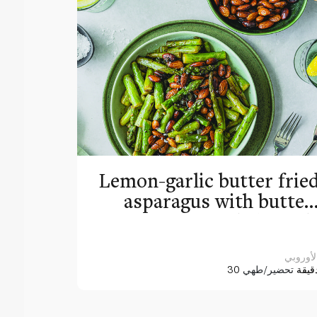
Lemon-garlic butter frie
asparagus with butter
toasted almond
لأوروبي
3 دقيقة
تحضير/طهي