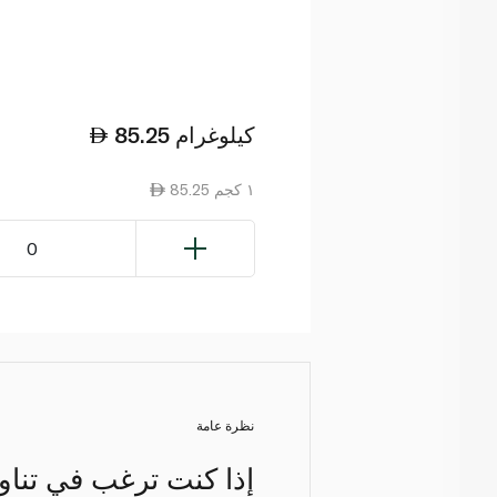
كيلوغرام
85.25
85.25 ١ كجم
0
نظرة عامة
إذا كنت ترغب في تناول