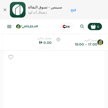
سبينس - تسوق البقالة
فتح
ديجيتال آند كود
EN
0
توصيل مجاني
عر
EN
اللغة
توصيل اليوم
0.00
15:00 – 17:00
UAE
KSA