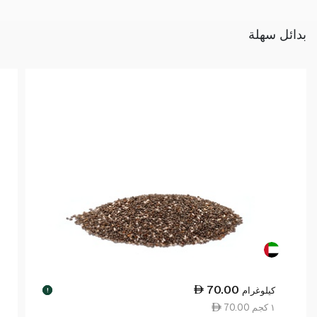
بدائل سهلة
70.00
كيلوغرام
!
70.00 ١ كجم