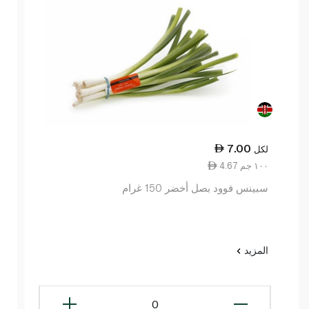
7.00
لكل
4.67 ١٠٠ جم
سبينس فوود بصل أخضر 150 غرام
المزيد
0