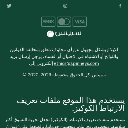
للإبلاغ بشكل مجهول عن أي مخاوف تتعلق بمخالفة القوانين
واللوائح أو الاشتباه في الاحتيال أو الفساد، يرجى إرسال بريد
ethics@spinneys.com
إلكتروني إلى
© 2020-2026 سبينس. كل الحقوق محفوظة
يستخدم هذا الموقع ملفات تعريف
الارتباط الكوكيز.
نستخدم ملفات تعريف الارتباط (الكوكيز) لجعل تجربة التسوق أكثر
سلاسة، وتخصيص تجربتك، وتحسين خدماتنا. بالضغط على "قبول"،