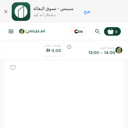
سبينس - تسوق البقالة
فتح
ديجيتال آند كود
EN
0
توصيل مجاني
عر
EN
اللغة
توصيل اليوم
0.00
12:00 – 14:00
UAE
KSA