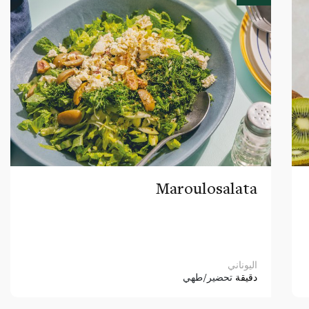
Maroulosalata
اليوناني
دقيقة
تحضير/طهي