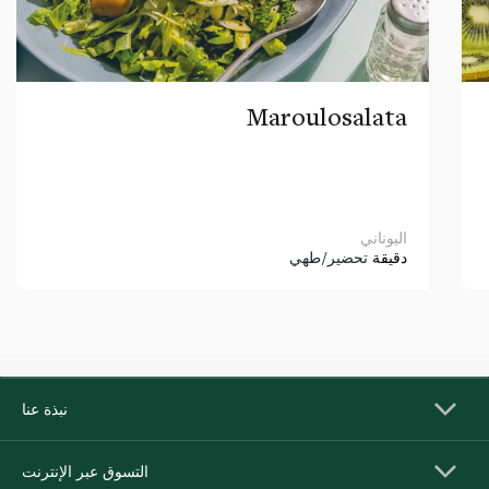
Maroulosalata
اليوناني
دقيقة
تحضير/طهي
نبذة عنا
التسوق عبر الإنترنت