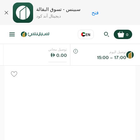
سبينس - تسوق البقالة
فتح
ديجيتال آند كود
EN
0
توصيل مجاني
عر
EN
اللغة
توصيل اليوم
0.00
15:00 – 17:00
UAE
KSA