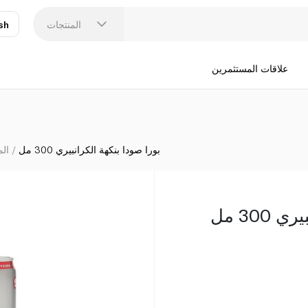
المنتجات
sh
عر
N
علاقات المستثمرين
بورا صودا بنكهة الكرانبيري 300 مل
الم
300 مل