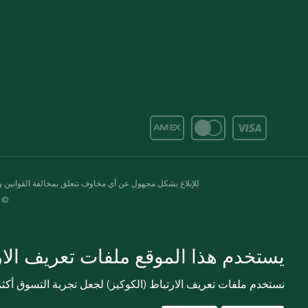
للإبلاغ بشكل مجهول عن أي مخاوف تتعلق بمخالفة القوانين وال
© 2020-2026 سبينس. كل الحقوق محفو
يستخدم هذا الموقع ملفات تعريف الارت
نستخدم ملفات تعريف الارتباط (الكوكيز) لجعل تجربة التسوق أك