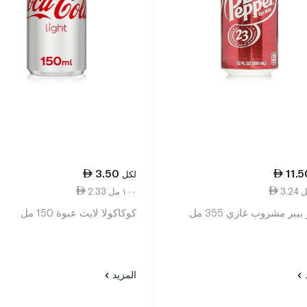
3.50
11.5
لكل
2.33 ١٠٠ مل
بيبر مشروب غازي 355 مل
كوكاكولا لايت عبوة 150 مل
د
المزيد