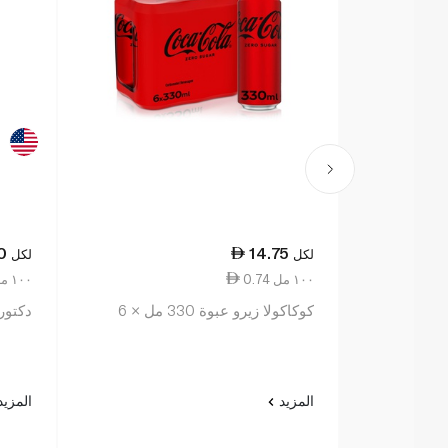
0
14.75
لكل
لكل
0.74 ١٠٠ مل
3.24 ١٠٠ مل
كوكاكولا زيرو عبوة 330 مل × 6
دكتور 
المزيد
المزي