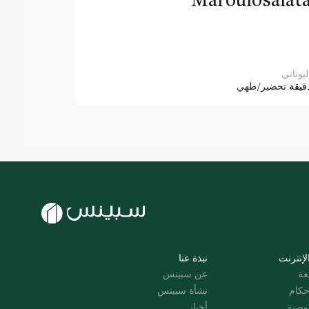
ليوناني
قيقة
تحضير/طهي
لإنترنت
نبذة عنا
عة
عن سبينس
حكام
نشأة سبينس
وصية
أخبار