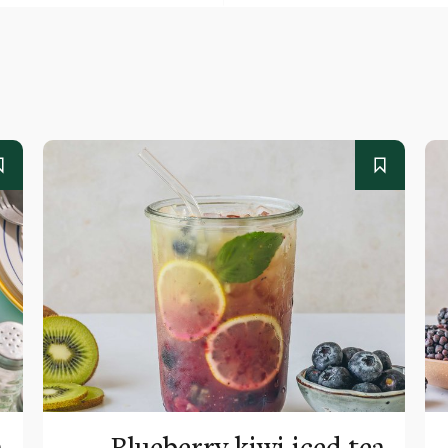
a
Blueberry kiwi iced tea