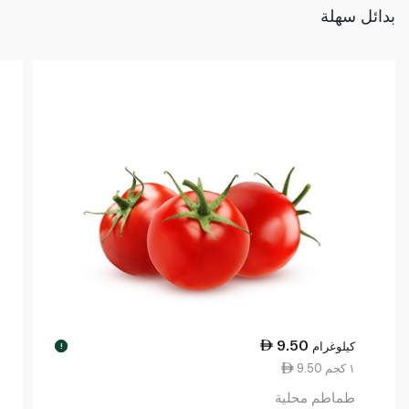
بدائل سهلة
9.50
كيلوغرام
!
9.50 ١ كجم
طماطم محلية