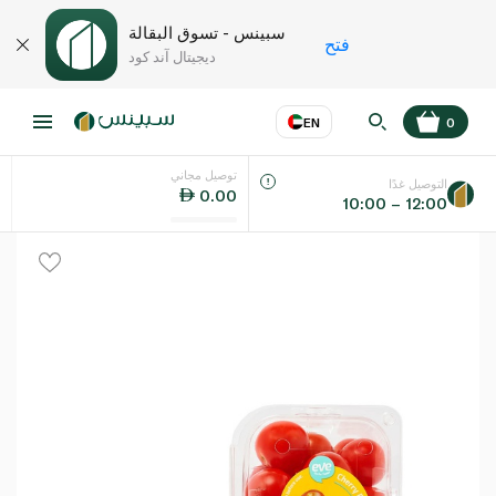
سبينس - تسوق البقالة
فتح
ديجيتال آند كود
EN
0
توصيل مجاني
عر
EN
اللغة
التوصيل غدًا
0.00
10:00 – 12:00
UAE
KSA