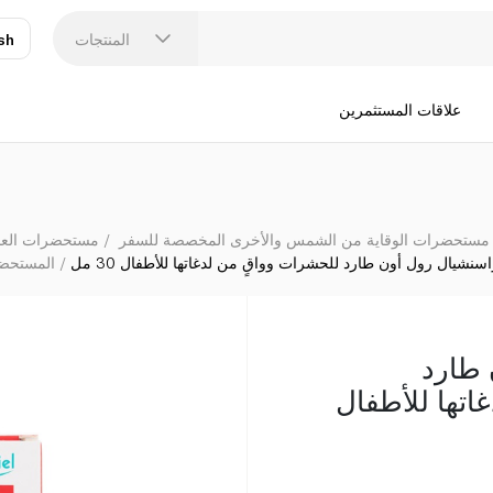
بيوراسنشيال
المنتجات
sh
عر
N
علاقات المستثمرين
مستحضرات الوقاية من الشمس والأخرى المخصصة للسفر
مستحضرات العناي
اسنشيال رول أون طارد للحشرات وواقٍ من لدغاتها للأطفال 30 مل
المستحض
 طارد
اتها للأطفال