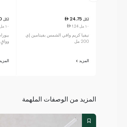
0
24.75
لكل
لكل
1.24 ١٠ مل
11.27 ١٠ مل
نيفيا كريم واقي الشمس بفيتامين إي
بيورا
200 مل
وواقٍ م
المزيد
المزي
المزيد من الوصفات الملهمة