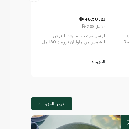
59.25
48.50
لكل
لكل
2.69 ١٠ مل
2.37 ١٠ مل
د
لوشن مرطب لما بعد التعرض
زبدة جسم لما
للحشرات معزّز بالزيوت الأساسية 5
للشمس من هاوايان تروبيك 180 مل
من هاوايان تروبيك 
المزيد
المزيد
عرض المزيد