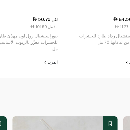
50.75
84.5
لكل
101.50 ١٠ مل
سنشيال رذاذ طارد للحشرات
بيوراسنشيال رول أون مهدّئ طار
ن لدغاتها 75 مل
مل
د
المزيد