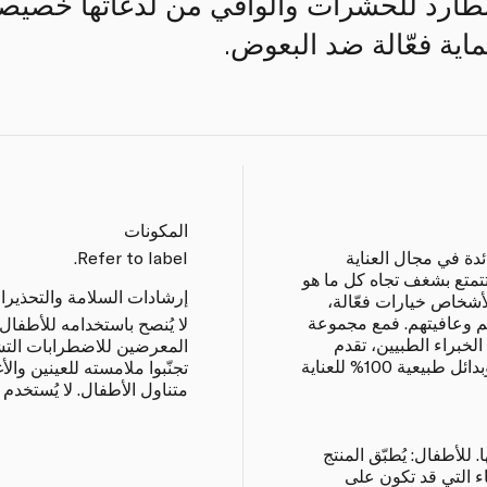
لطارد للحشرات والواقي من لدغاتها خصيصا
اية فعّالة ضد البعوض.
المكونات
ئدة في مجال العناية
Refer to label.
تمتع بشغف تجاه كل ما هو
إرشادات السلامة والتحذيرا
أشخاص خيارات فعّالة،
م وعافيتهم. فمع مجموعة
لا يُنصح باستخدامه للأطفا
لخبراء الطبيين، تقدم
المعرضين للاضطرابات التشنج
بيوراسنشيال علاجات صحيّة يومية وبدائل طبيعية 100% للعناية
تجنّبوا ملامسته للعينين وال
متناول الأطفال. لا يُستخدم
. للأطفال: يُطبّق المنتج
ء التي قد تكون على