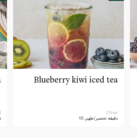
a
Blueberry kiwi iced tea
Other
ا
10 دقيقة
تحضير/طهي
د