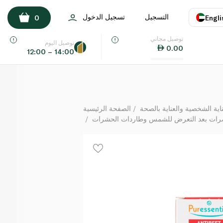
 رول أون طارد للحشرات وواقٍ من لدغاتها للأطفال 30 مل
التسجيل
تسجيل الدخول
0
Engli
لكل
توصيل مجاني
اللغة
E
توصيل اليوم
0.00
12:00 – 14:00
UAE
KSA
ة الشخصية والعناية بالصحة
الصفحة الرئيسية
رات بعد التعرض للشمس وطاردات الحشرات