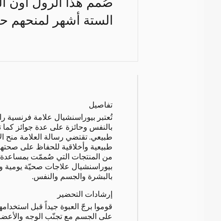
صُمم هذا الرول أون ا
الستة أشهر لمنحهم حم
تفاصيل
تُعتبر بيوراسنشيال علامة فرنسية را
بالنفس وحائزة على عدة جوائز كما ت
طبيعي. تقتضي رسالة العلامة منح ال
طبيعية وأخلاقية للحفاظ على صحته
من المنتجات التي صُممّت بمساعدة ا
بالبشرة والجسم والنفس.
إرشادات التحضير
قوموا برجّ العبوة جيداً قبل استخدامها
على الجسم مع تجنّب الوجه والأعضا