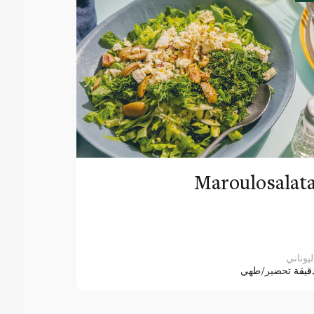
Maroulosalat
ليوناني
قيقة
تحضير/طهي