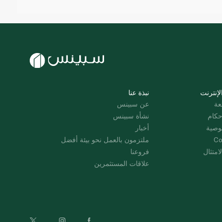
لإنترنت
نبذة عنا
عة
عن سبينس
حكام
نشأة سبينس
وصية
أخبار
Co
ملتزمون بالعمل نحو بيئة أفضل
امتثال
فروعنا
علاقات المستثمرين