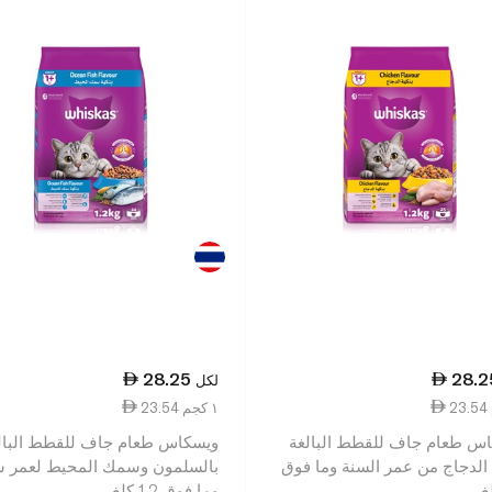
28.25
28.2
لكل
23.54 ١ كجم
س طعام جاف للقطط البالغة
ويسكاس طعام جاف للقطط البال
 الدجاج من عمر السنة وما فوق
بالسلمون وسمك المحيط لعمر س
وما فوق 1.2 كلغ