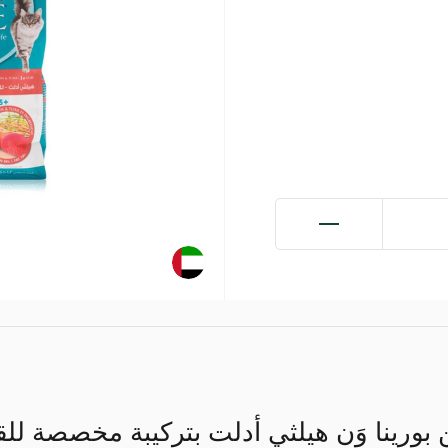
 بورينا وَن هيلثي أدلت بتركيبة مخصصة لل