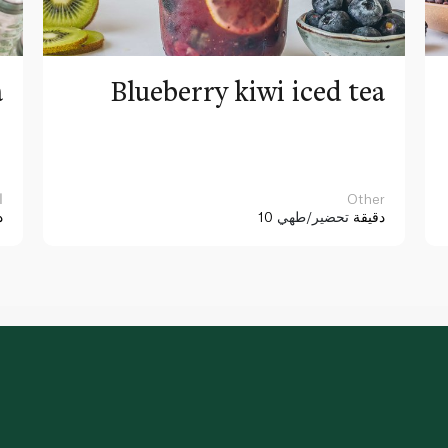
a
Blueberry kiwi iced tea
Other
ا
10 دقيقة
تحضير/طهي
د