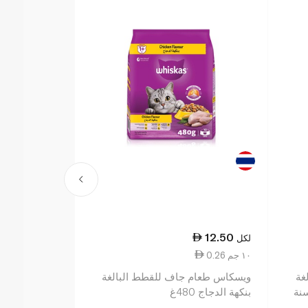
64.50
12.50
لكل
لكل
0.26 ١٠ جم
21.50 ١ كجم
غة
ويسكاس طعام جاف للقطط البالغة
ويسكاس طعام 
نة
بنكهة الدجاج 480غ
مع غورميه بال
سنة وما فوق