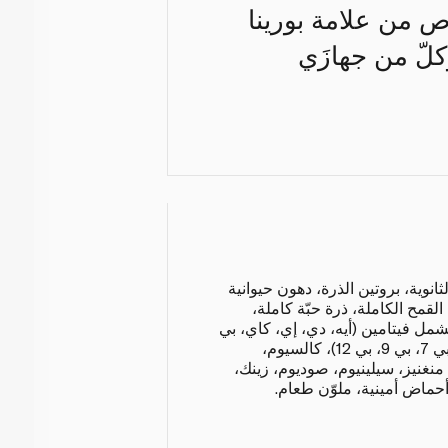
ص من علامة بورينا
كلّ من جهازَي
انوية، بروتين الذرة، دهون حيوانية
القمح الكاملة، ذرة حبّة كاملة،
مل فيتامين (أيه، دي، إي، كاي، بي
1، بي 2، بي 3، بي 5، بي 6، بي 7، بي 9، بي 12)، كالسيوم،
منغنيز، سيلينيوم، صوديوم، زينك،
أحماض أمينية، ملوّن طعام.