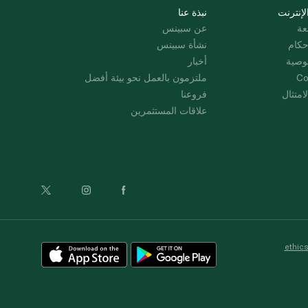
لإنترنت
نبذة عنا
عة
عن سبينس
حكام
نشأة سبينس
وصية
أخبار
Co
ملتزمون بالعمل نحو بيئة أفضل
امتثال
فروعنا
علاقات المستثمرين
ethic