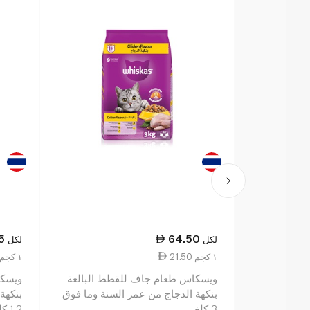
5
64.50
لكل
لكل
21.50 ١ كجم
23.54 ١ كجم
ويسكاس طعام جاف للقطط البالغة
ويسكا
بنكهة الدجاج من عمر السنة وما فوق
بنكهة
3 كلغ
1.2 كلغ