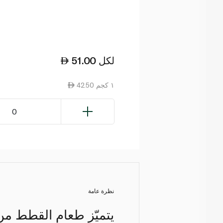
لكل
51.00
42.50 ١ كجم
0
نظرة عامة
يتميّز طعام القطط من