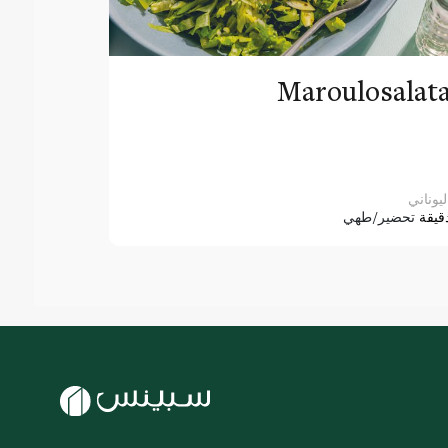
Maroulosalat
ليوناني
قيقة
تحضير/طهي