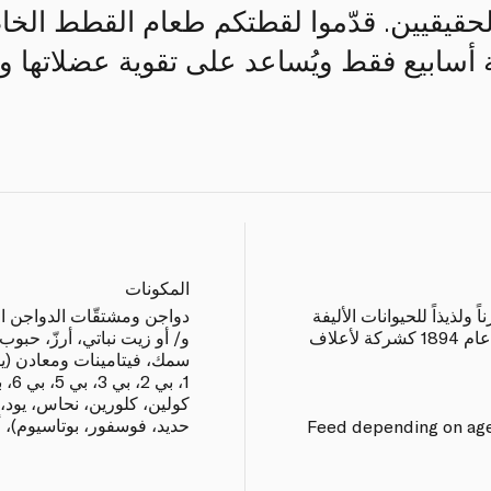
لحقيقيين. قدّموا لقطتكم طعام القطط الخا
ثة أسابيع فقط ويُساعد على تقوية عضلاتها و
المكونات
ً ولذيذاً للحيوانات الأليفة
دواجن ومشتقّات الدواجن الث
منذ أكثر من 90 عاماً، وبدأت قصتها عام 1894 كشركة لأعلاف
و/ أو زيت نباتي، أرزّ، حبوب 
سمك، فيتامينات ومعادن (يش
كولين، كلورين، نحاس، يود، 
حديد، فوسفور، بوتاسيوم)، 
Feed depending on age