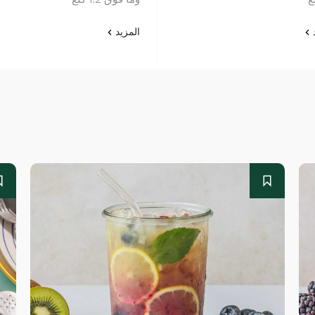
د
المزيد