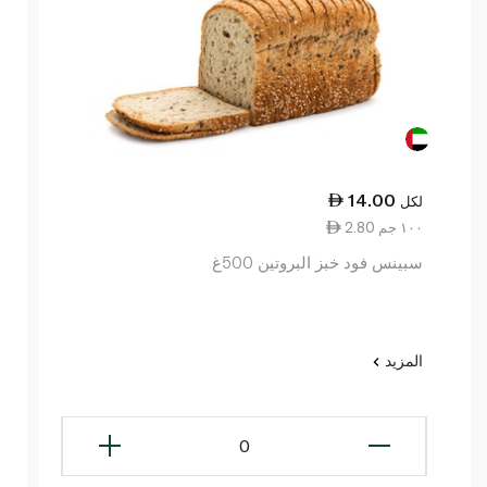
14.00
لكل
2.80 ١٠٠ جم
سبينس فود خبز البروتين 500غ
المزيد
0