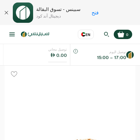
سبينس - تسوق البقالة
فتح
ديجيتال آند كود
EN
0
توصيل مجاني
عر
EN
اللغة
توصيل اليوم
0.00
15:00 – 17:00
UAE
KSA