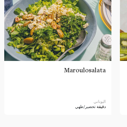
Maroulosalata
اليوناني
دقيقة
تحضير/طهي