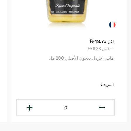
18.75
لكل
9.38 ١٠٠ مل
مايلي خردل ديجون الأصلي 200 مل
المزيد
0