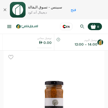
سبينس - تسوق البقالة
فتح
ديجيتال آند كود
EN
0
توصيل مجاني
عر
EN
اللغة
توصيل اليوم
0.00
12:00 – 14:00
UAE
KSA