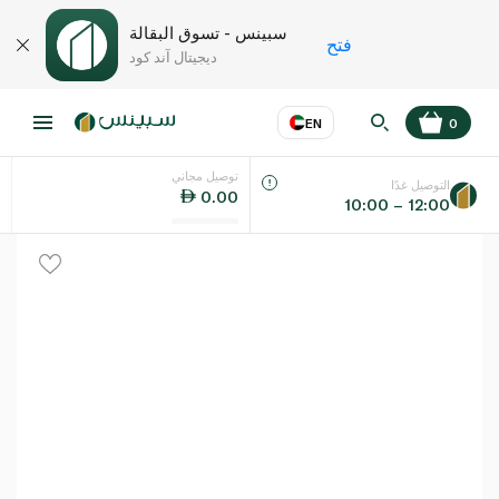
سبينس - تسوق البقالة
فتح
ديجيتال آند كود
EN
0
توصيل مجاني
عر
EN
اللغة
التوصيل غدًا
0.00
10:00 – 12:00
UAE
KSA