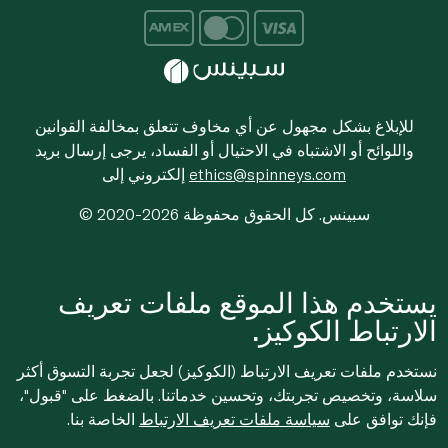
للإبلاغ بشكل مجهول عن أي مخاوف تتعلق بمخالفة القوانين
واللوائح أو الاشتباه في الاحتيال أو الفساد، يرجى إرسال بريد
ethics@spinneys.com
إلكتروني إلى
© 2020-2026 سبينس. كل الحقوق محفوظة
يستخدم هذا الموقع ملفات تعريف
الارتباط الكوكيز.
نستخدم ملفات تعريف الارتباط (الكوكيز) لجعل تجربة التسوق أكثر
سلاسة، وتخصيص تجربتك، وتحسين خدماتنا. بالضغط على "قبول"،
فإنك توافق على
سياسة ملفات تعريف الارتباط
الخاصة بنا.