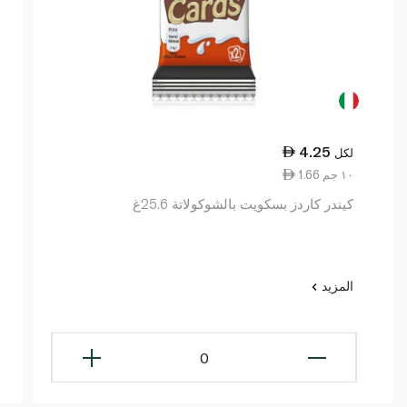
4.25
لكل
1.66 ١٠ جم
كيندر كاردز بسكويت بالشوكولاتة 25.6غ
المزيد
0