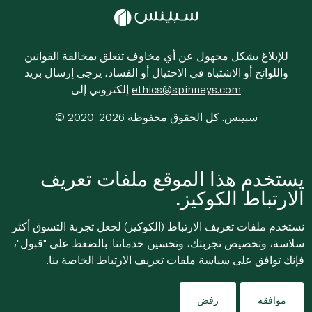
للإبلاغ بشكل مجهول عن أي مخاوف تتعلق بمخالفة القوانين
واللوائح أو الاشتباه في الاحتيال أو الفساد، يرجى إرسال بريد
ethics@spinneys.com
إلكتروني إلى
© 2020-2026 سبينس. كل الحقوق محفوظة
يستخدم هذا الموقع ملفات تعريف
الارتباط الكوكيز.
نستخدم ملفات تعريف الارتباط (الكوكيز) لجعل تجربة التسوق أكثر
سلاسة، وتخصيص تجربتك، وتحسين خدماتنا. بالضغط على "قبول"،
فإنك توافق على
سياسة ملفات تعريف الارتباط
الخاصة بنا.
موافقة
رفض