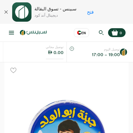
سبينس - تسوق البقالة
فتح
ديجيتال آند كود
EN
0
توصيل مجاني
عر
EN
اللغة
توصيل اليوم
0.00
17:00 – 19:00
UAE
KSA