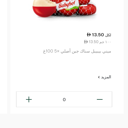
13.50
لكل
13.50 ١٠٠ جم
ميني بيبيبل سناك جبن أصلي ×5 100غ
المزيد
0