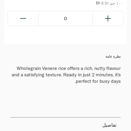
8.91 ١٠٠ جم
0
نظرة عامة
Wholegrain Venere rice offers a rich, nutty flavour
and a satisfying texture. Ready in just 2 minutes, it's
perfect for busy days.
تفاصيل