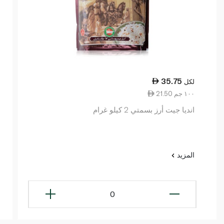
35.75
لكل
21.50 ١٠٠ جم
انديا جيت أرز بسمتي 2 كيلو غرام
المزيد
0