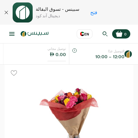
سبينس - تسوق البقالة
فتح
ديجيتال آند كود
EN
0
توصيل مجاني
عر
EN
اللغة
التوصيل غدًا
0.00
10:00 – 12:00
UAE
KSA