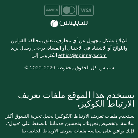
للإبلاغ بشكل مجهول عن أي مخاوف تتعلق بمخالفة القوانين
واللوائح أو الاشتباه في الاحتيال أو الفساد، يرجى إرسال بريد
ethics@spinneys.com
إلكتروني إلى
© 2020-2026 سبينس. كل الحقوق محفوظة
يستخدم هذا الموقع ملفات تعريف
الارتباط الكوكيز.
نستخدم ملفات تعريف الارتباط (الكوكيز) لجعل تجربة التسوق أكثر
سلاسة، وتخصيص تجربتك، وتحسين خدماتنا. بالضغط على "قبول"،
فإنك توافق على
سياسة ملفات تعريف الارتباط
الخاصة بنا.