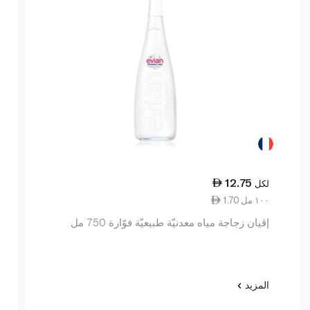
12.75
لكل
1.70 ١٠٠ مل
إڤيان زجاجة مياه معدنيّة طبيعيّة فوّارة 750 مل
المزيد