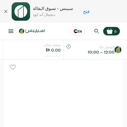
سبينس - تسوق البقالة
فتح
ديجيتال آند كود
EN
0
توصيل مجاني
عر
EN
اللغة
التوصيل غدًا
0.00
10:00 – 12:00
UAE
KSA