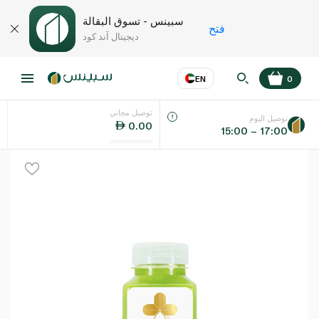
سبينس - تسوق البقالة
فتح
ديجيتال آند كود
EN
0
توصيل مجاني
عر
EN
اللغة
توصيل اليوم
0.00
15:00 – 17:00
UAE
KSA