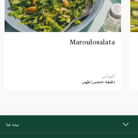
Maroulosalata
اليوناني
دقيقة
تحضير/طهي
نبذة عنا