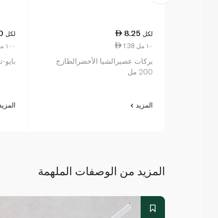
0
8.25
لكل
لكل
1.38 ١٠ مل
5.10 ١٠٠ مل
بركات عصيرالشيا الأخضرالطازج
بايو-ت
200 مل
المزيد
المزي
المزيد من الوصفات الملهمة