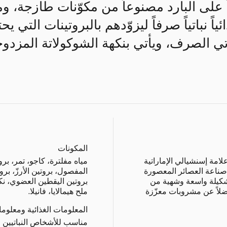
 على البارد مصنوعاً من مكوّنات طازجة، و
ئياً نباتياً صرفاً ليزوّدهم بالبروتينات التي 
اتي الصرف، ويأتي بنكهة الشوكولاتة المزدوجة 
المكونات
امة إسنشيالي الإماراتية
مياه مفلترة، كاجو، تمر، برو
20 وتختصّ في صناعة العصائر المعصورة
المفصول، بروتين الأرزّ، ب
تشكيلة واسعة وشهية من
بروتين اليقطين العضوي، نكه
لاً عن مشروبات معزّزة
ملح هيمالايا، فانيلا.
المعلومات الغذائية ومعلوم
مناسب للأشخاص النباتيين وا