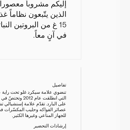
إليكم مشروباً معصوراً
الذين يتّبعون نظاماً غذا
15 غ من البروتين النب
في آنٍ معاً.
تفاصيل
تنضوي علامة سيكرد غلو تحت راية عل
التي انطلقت عام 12
على البارد. تقدّم علامة إسنشيالي 
عصائر الفواكه وحليب المكسّرات فض
للجهاز المناعي وغيرها الكثير.
إرشادات التحضير