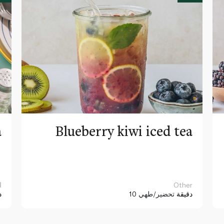
a
Blueberry kiwi iced tea
Other
ا
10 دقيقة
تحضير/طهي
د