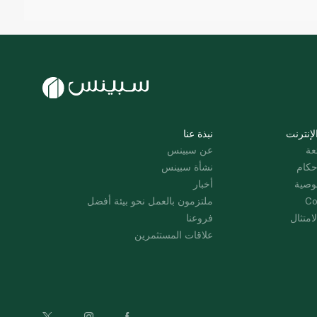
لإنترنت
نبذة عنا
عة
عن سبينس
حكام
نشأة سبينس
وصية
أخبار
Co
ملتزمون بالعمل نحو بيئة أفضل
امتثال
فروعنا
علاقات المستثمرين