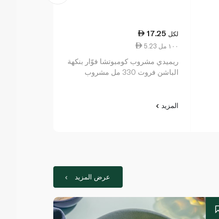
8.25
17.25
لكل
لكل
5.23 ١٠٠ مل
1.38 ١٠ مل
ريميدي مشروب كومبوتشا فوّار بنكهة
براكات فيتامين س
الباشن فروت 330 مل مشروب
المزيد
المزيد
عرض المزيد