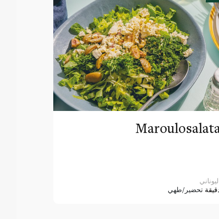
Maroulosalat
ليوناني
قيقة
تحضير/طهي