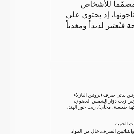
مصمّماً للأشخاص
يحتاجونها، إذ يحتوي على
فيُعتبر لذيذاً ومغذياً
تين نباتي صرف (بروتين البازلاء
روتين زيت دوّار الشمس العضوي،
ة طبيعية، محلّي)، زيت جوز الهند،
ات الحمية
لنباتيين الصرف. خالٍ من المواد