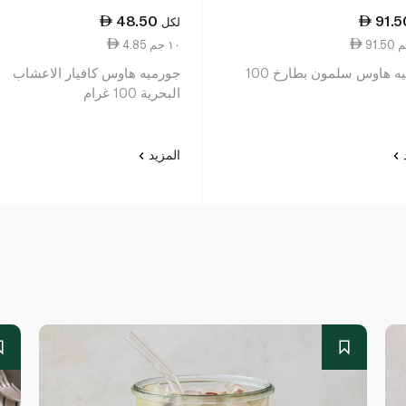
48.50
91.5
لكل
4.85 ١٠ جم
جورميه هاوس سلمون بطارخ 100
جورميه هاوس كافيار الاعشاب
البحرية 100 غرام
د
المزيد