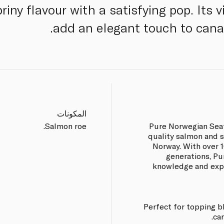
briny flavour with a satisfying pop. Its 
add an elegant touch to canap
المكونات
Salmon roe.
Pure Norwegian Sea
quality salmon and 
Norway. With over 1
generations, P
knowledge and expe
Perfect for topping b
can