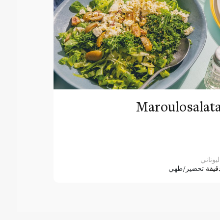
Maroulosalat
ليوناني
قيقة
تحضير/طهي