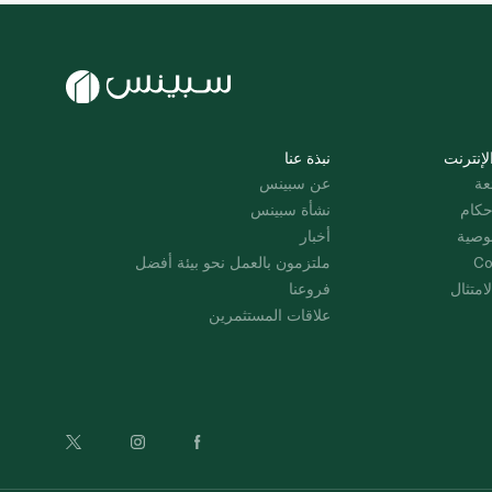
لإنترنت
نبذة عنا
عة
عن سبينس
حكام
نشأة سبينس
وصية
أخبار
Co
ملتزمون بالعمل نحو بيئة أفضل
امتثال
فروعنا
علاقات المستثمرين