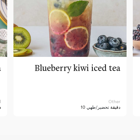
a
Blueberry kiwi iced tea
Other
ا
10 دقيقة
تحضير/طهي
د