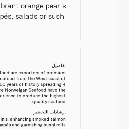
vibrant orange pearls
és, salads or sushi.
تفاصيل
food are exporters of premium
seafood from the West coast of
00 years of history spreading 4
ure Norweigan Seafood have the
rience to produce the highest
quality seafood.
إرشادات التحضير
linis, enhancing smoked salmon
apés and garnishing sushi rolls.