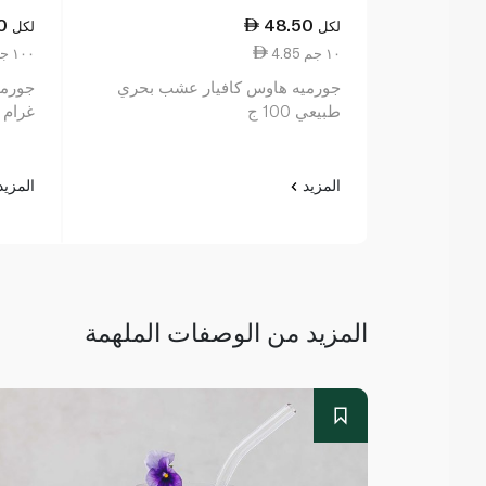
0
48.50
لكل
لكل
4.85 ١٠ جم
91.50 ١٠٠ جم
جورميه هاوس كافيار عشب بحري
طبيعي 100 ج
غرام
المزيد
المزي
المزيد من الوصفات الملهمة