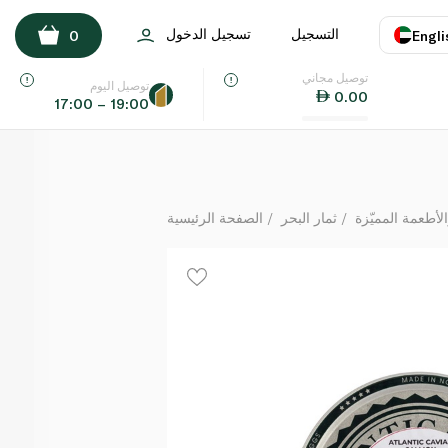
Pure Norwegian Seafood Salmon Caviar 95g
التسجيل
تسجيل الدخول
0
Engli
لكل
توصيل مجاني
اللغة
E
توصيل اليوم
0.00
17:00 – 19:00
UAE
KSA
الأطعمة المميّزة
ثمار البحر
الصفحة الرئيسية