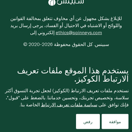
للإبلاغ بشكل مجهول عن أي مخاوف تتعلق بمخالفة القوانين
واللوائح أو الاشتباه في الاحتيال أو الفساد، يرجى إرسال بريد
ethics@spinneys.com
إلكتروني إلى
© 2020-2026 سبينس. كل الحقوق محفوظة
يستخدم هذا الموقع ملفات تعريف
الارتباط الكوكيز.
نستخدم ملفات تعريف الارتباط (الكوكيز) لجعل تجربة التسوق أكثر
سلاسة، وتخصيص تجربتك، وتحسين خدماتنا. بالضغط على "قبول"،
فإنك توافق على
سياسة ملفات تعريف الارتباط
الخاصة بنا.
موافقة
رفض