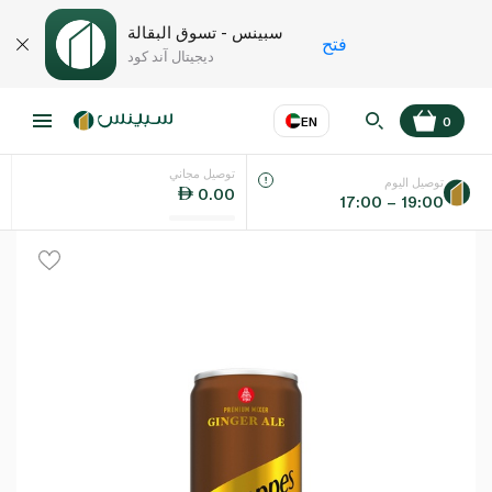
سبينس - تسوق البقالة
فتح
ديجيتال آند كود
EN
0
توصيل مجاني
عر
EN
اللغة
توصيل اليوم
0.00
17:00 – 19:00
UAE
KSA