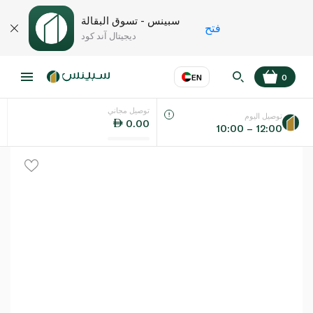
سبينس - تسوق البقالة
فتح
ديجيتال آند كود
EN
0
توصيل مجاني
عر
EN
اللغة
توصيل اليوم
0.00
10:00 – 12:00
UAE
KSA