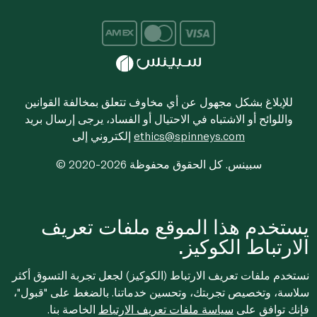
للإبلاغ بشكل مجهول عن أي مخاوف تتعلق بمخالفة القوانين
واللوائح أو الاشتباه في الاحتيال أو الفساد، يرجى إرسال بريد
ethics@spinneys.com
إلكتروني إلى
© 2020-2026 سبينس. كل الحقوق محفوظة
يستخدم هذا الموقع ملفات تعريف
الارتباط الكوكيز.
نستخدم ملفات تعريف الارتباط (الكوكيز) لجعل تجربة التسوق أكثر
سلاسة، وتخصيص تجربتك، وتحسين خدماتنا. بالضغط على "قبول"،
فإنك توافق على
سياسة ملفات تعريف الارتباط
الخاصة بنا.