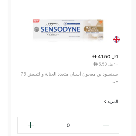
41.50
لكل
5.53 ١٠ مل
سينسوداين معجون أسنان متعدد العناية والتبييض 75
مل
المزيد
0