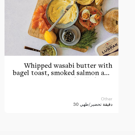
Whipped wasabi butter with
bagel toast, smoked salmon and
devilled eggs
Other
30 دقيقة
تحضير/طهي