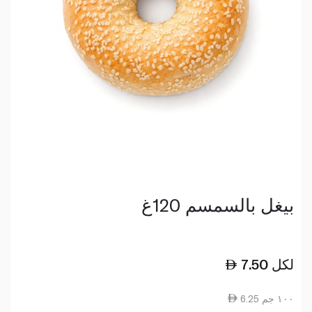
بيغل بالسمسم 120غ
لكل
7.50
6.25 ١٠٠ جم