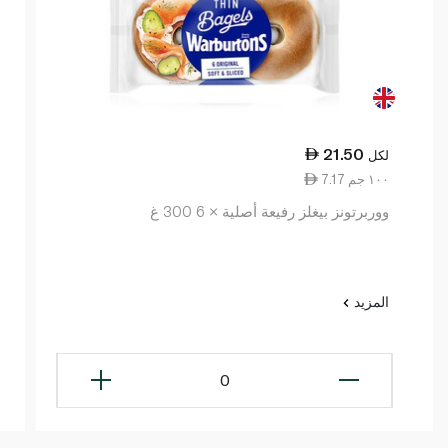
21.50
لكل
7.17 ١٠٠ جم
ووربرتونز بيغلز رفيعة أصلية × 6 300 غ
المزيد
0