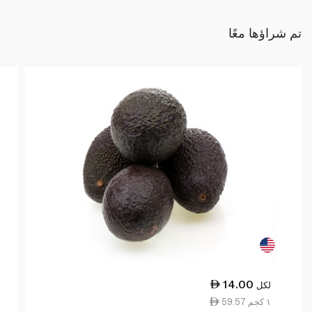
تم شراؤها معًا
14.00
لكل
59.57 ١ كجم