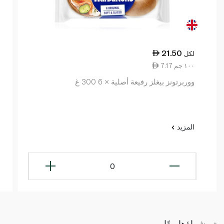
21.50
لكل
7.17 ١٠٠ جم
ووربرتونز بيغلز رفيعة أصلية × 6 300 غ
المزيد
0
تم شراؤها معًا