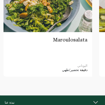
Maroulosalata
اليوناني
دقيقة
تحضير/طهي
نبذة عنا