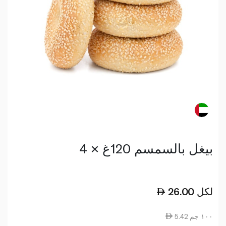
بيغل بالسمسم 120غ × 4
لكل
26.00
5.42 ١٠٠ جم