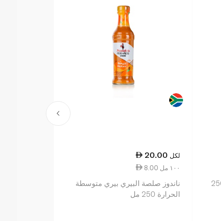
21.50
20.00
لكل
لكل
8.00 ١٠٠ مل
8.60 ١٠٠ مل
لصة ترياكي سميكة 250
ناندوز صلصة البيري بيري متوسطة
الحرارة 250 مل
مل