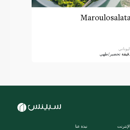
Maroulosalat
ليوناني
قيقة
تحضير/طهي
لإنترنت
نبذة عنا