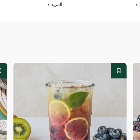
د
المزيد