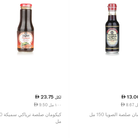
23.75
13.0
لكل
9.50 ١٠٠ مل
ن صلصة الصويا 150 مل
كيكومان ص
مل