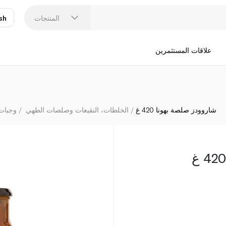
المنتجات
sh
عر
N
علاقات المستثمرين
شاروودز صلصة بهونا 420 غ
الخلطات، النقيعات وصلصات الطهي
وجبات 