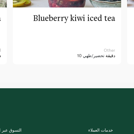
a
Blueberry kiwi iced tea
Other
ا
10 دقيقة
تحضير/طهي
د
خدمات العملاء
التسوق عبر ا