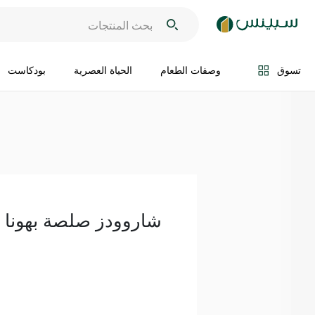
اضف الى السلة
تسوق
وصفات الطعام
الحياة العصرية
بودكاست
شاروودز صلصة بهونا 420 غ