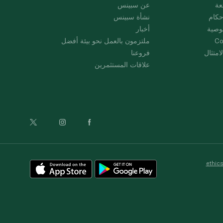
عة
عن سبينس
حكام
نشأة سبينس
وصية
أخبار
Co
ملتزمون بالعمل نحو بيئة أفضل
امتثال
فروعنا
علاقات المستثمرين
ethic