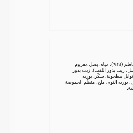
طماطم (30%)، بوريه الطماطم (18%)، مياه، بصل مفروم
ل مقلي (6%) (بصل، زيت بذور اللفت)، زيت بذور
فلفل أحمر (2.5%)، توابل مطحونة، سكّر، بوريه
ل، بوريه الثوم، ملح، منظّم الحموضة
بة.