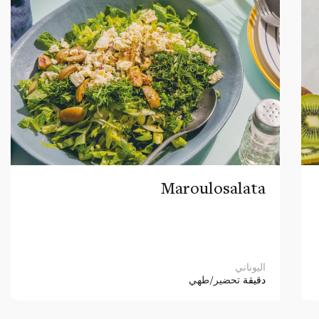
Maroulosalata
اليوناني
دقيقة
تحضير/طهي