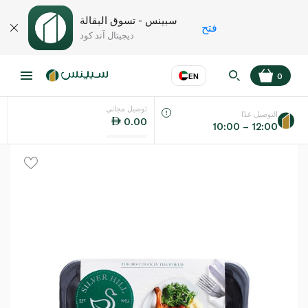
سبينس - تسوق البقالة
فتح
ديجيتال آند كود
EN
0
توصيل مجاني
عر
EN
اللغة
التوصيل غدًا
0.00
10:00 – 12:00
UAE
KSA