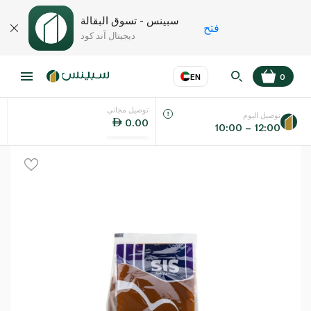
سبينس - تسوق البقالة
فتح
ديجيتال آند كود
EN
0
توصيل مجاني
عر
EN
اللغة
توصيل اليوم
0.00
10:00 – 12:00
UAE
KSA