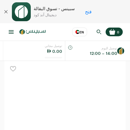
سبينس - تسوق البقالة
فتح
ديجيتال آند كود
EN
0
توصيل مجاني
عر
EN
اللغة
توصيل اليوم
0.00
12:00 – 14:00
UAE
KSA