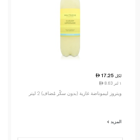
17.25
لكل
8.63 ١ لتر
ويتروز ليموناضة غازية (بدون سكّر مُضاف) 2 ليتر
المزيد