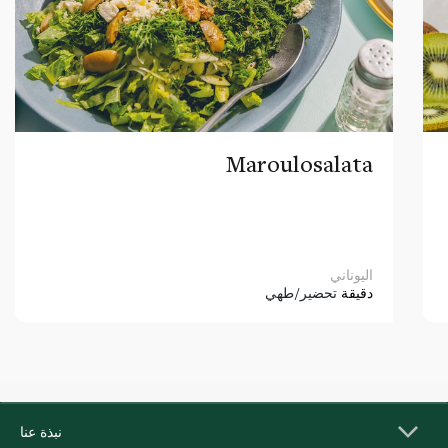
Maroulosalata
اليوناني
دقيقة
تحضير/طهي
نبذة عنا