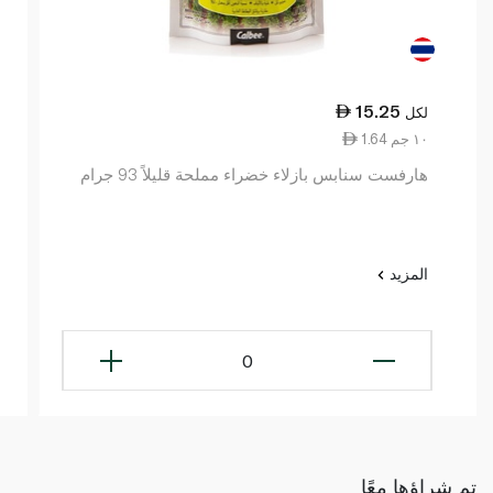
15.25
لكل
1.64 ١٠ جم
هارفست سنابس بازلاء خضراء مملحة قليلاً 93 جرام
المزيد
0
تم شراؤها معًا