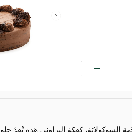
هة الشوكولاتة، كعكة البراوني هذه تُعدّ 