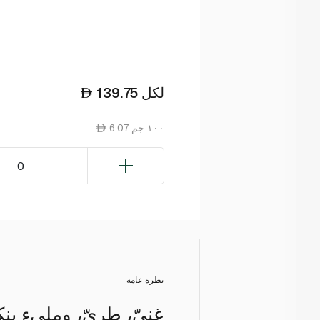
لكل
139.75
6.07 ١٠٠ جم
0
نظرة عامة
غنيّ، طريّ، ومليء بنك