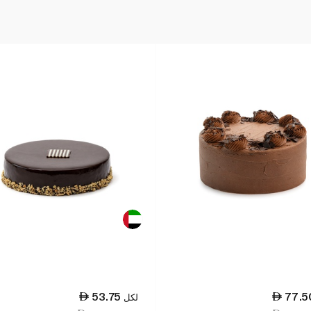
53.75
77.5
لكل