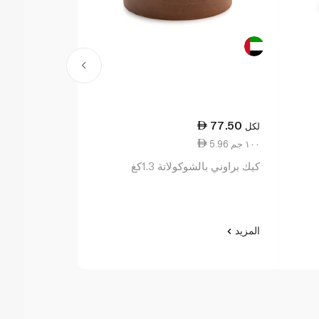
75.25
77.50
لكل
لكل
5.96 ١٠٠ جم
7.38 ١٠٠ جم
كيك براوني بالشوكولاتة 1.3كغ
(8 شرائح)
المزيد
المزيد