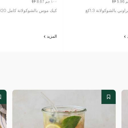
8.67 ١٠٠ جم
وني بالشوكولاتة 1.3كغ
كيك موس بالشوكولاتة كامل 620غ
د
المزيد