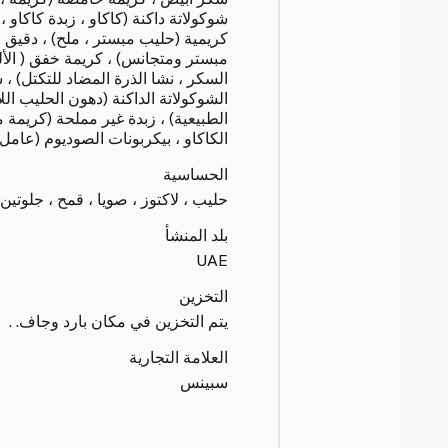
شوكولاتة داكنة (كاكاو ، زبدة كاكاو ، 
كريمية (حليب مبستر ، ملح) ، دقيق 
مبستر ومتجانس) ، كريمة خفق ( الأل
السكر ، نشا الذرة المضاد للتكتل) ، 
الشوكولاتة الداكنة (دهون الحليب اللاما
الطبيعية) ، زبدة غير مملحة (كريمة 
الكاكاو ، بيكربونات الصوديوم (عامل رفع 
الحساسية
حليب ، لاكتوز ، صويا ، قمح ، جلوتين
بلد المنشأ
UAE
التخزين
يتم التخزين في مكان بارد وجاف. .
العلامة التجارية
سبينس