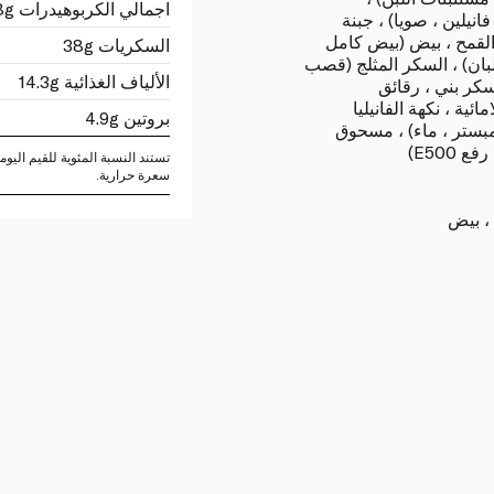
اجمالي الكربوهيدرات 55.8g
فانيلين ، صويا) ، جبنة
القمح ، بيض (بيض كامل
السكريات 38g
بان) ، السكر المثلج (قصب
الألياف الغذائية 14.3g
سكر بني ، رقائق
ئية ، نكهة الفانيليا
بروتين 4.9g
مبستر ، ماء) ، مسحوق
E500)
سعرة حرارية.
 ، بيض