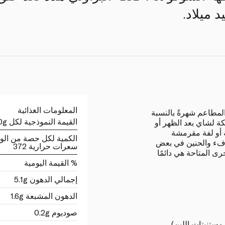
 ميلاد.
المعلومات الغذائية
المطاعم شهرةً بالنسبة
القيمة النموذجية لكل 100g
 لشاي بعد الظهر أو
 أو لفة مقرمشة
الكمية لكل حصة من الو
دفء والحنين في بعض
سعرات حرارية 372
خرى المتاحة هي دائمًا
% القيمة اليومية
إجمالي الدهون 5.1g
الدهون المشبعة 1.6g
صوديوم 0.2g
ستنبتات اللبن) ،