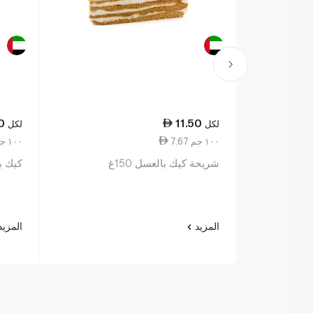
0
11.50
لكل
لكل
7.67 ١٠٠ جم
6.50 ١٠٠ جم
شريحة كيك بالعسل 150غ
كيك با
المزيد
المزي