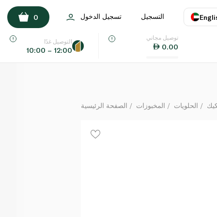
كيك براوني بالشوكولاتة 2.3كغ (12 شريحة)
التسجيل
تسجيل الدخول
0
Engli
لكل
توصيل مجاني
اللغة
E
التوصيل غدًا
0.00
10:00 – 12:00
UAE
KSA
كيك
الحلويات
المخبوزات
الصفحة الرئيسية