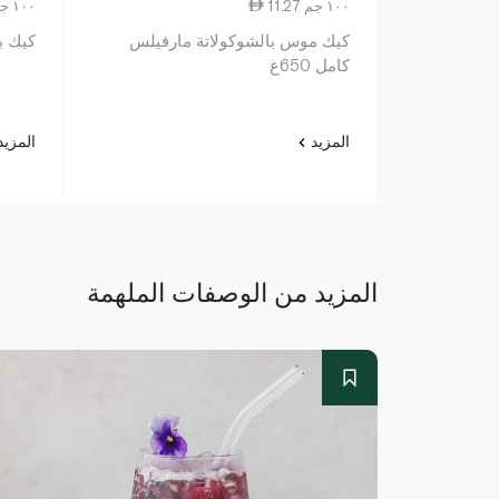
11.27 ١٠٠ جم
5.96 ١٠٠ جم
كيك موس بالشوكولاتة مارفيلس
كيك برا
كامل 650غ
المزيد
المزي
المزيد من الوصفات الملهمة