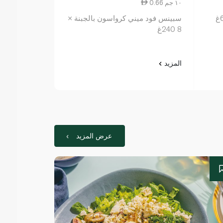
0.66 ١٠ جم
سبينس فود ميني كرواسون بالجبنة ×
8 240غ
المزيد
عرض المزيد