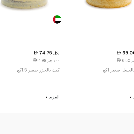
74.75
65.0
لكل
4.98 ١٠٠ جم
لعسل صغير 1كغ
كيك بالجزر صغير 1.5كغ
د
المزيد