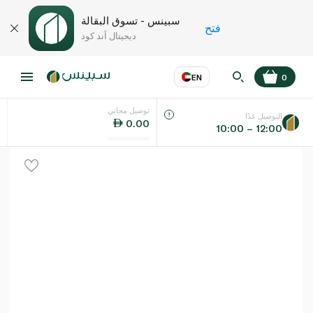
سبينس - تسوق البقالة
فتح
ديجيتال آند كود
EN
0
توصيل مجاني
عر
EN
اللغة
التوصيل غدًا
0.00
10:00 – 12:00
UAE
KSA