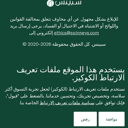
للإبلاغ بشكل مجهول عن أي مخاوف تتعلق بمخالفة القوانين
واللوائح أو الاشتباه في الاحتيال أو الفساد، يرجى إرسال بريد
ethics@spinneys.com
إلكتروني إلى
© 2020-2026 سبينس. كل الحقوق محفوظة
يستخدم هذا الموقع ملفات تعريف
الارتباط الكوكيز.
نستخدم ملفات تعريف الارتباط (الكوكيز) لجعل تجربة التسوق أكثر
سلاسة، وتخصيص تجربتك، وتحسين خدماتنا. بالضغط على "قبول"،
فإنك توافق على
سياسة ملفات تعريف الارتباط
الخاصة بنا.
موافقة
رفض