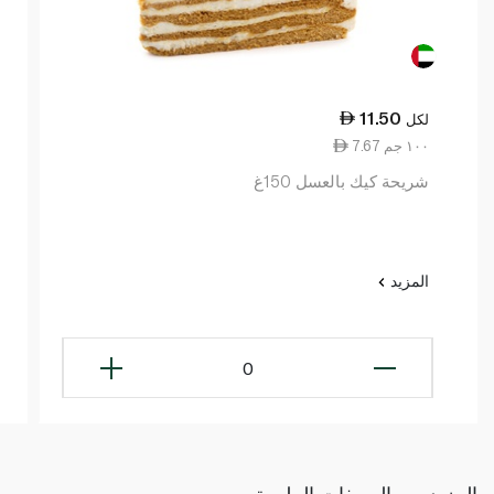
11.50
لكل
7.67 ١٠٠ جم
شريحة كيك بالعسل 150غ
المزيد
0
المزيد من الوصفات الملهمة