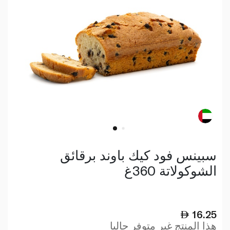
سبينس فود كيك باوند برقائق
الشوكولاتة 360غ
16.25
هذا المنتج غير متوفر حاليا