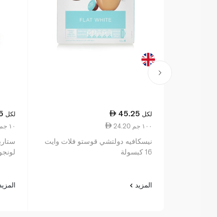
5
45.25
لكل
لكل
24.20 ١٠٠ جم
5.66 ١٠ جم
نيسكافيه دولتشي قوستو فلات وايت
16 كبسولة
لونجو 57 غر
المزيد
المزي