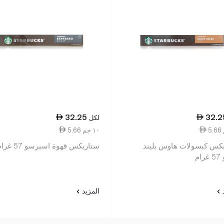
32.25
32.2
لكل
5.66 ١٠ جم
ستاربكس كبسولات هاوس بليند
ستاربكس قهوة اسبرسو 57 غرام x10
ام
د
المزيد