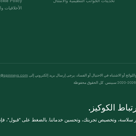
تحديثات الجوانب التنظيمية والامتثال
okie Policy
الأخلاقيات وال
لوائح أو الاشتباه في الاحتيال أو الفساد، يرجى إرسال بريد إلكتروني إلى
s@spinneys.com
ظة
باط الكوكيز.
ثر سلاسة، وتخصيص تجربتك، وتحسين خدماتنا. بالضغط على "قبول"، فإ