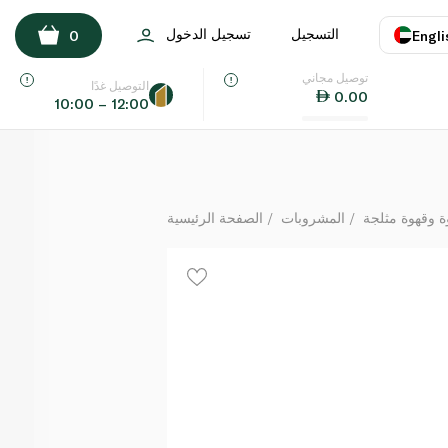
سبينس فوود كبسولات قهوة دون كافين 10 كبسولات 54 غ
التسجيل
تسجيل الدخول
0
Engli
لكل
توصيل مجاني
اللغة
E
التوصيل غدًا
0.00
10:00 – 12:00
UAE
KSA
ة وقهوة مثلجة
المشروبات
الصفحة الرئيسية