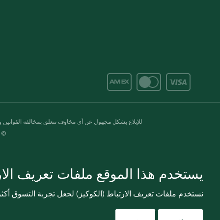
للإبلاغ بشكل مجهول عن أي مخاوف تتعلق بمخالفة القوانين وال
© 2020-2026 سبينس. كل الحقوق محفو
يستخدم هذا الموقع ملفات تعريف الارت
نستخدم ملفات تعريف الارتباط (الكوكيز) لجعل تجربة التسوق أك