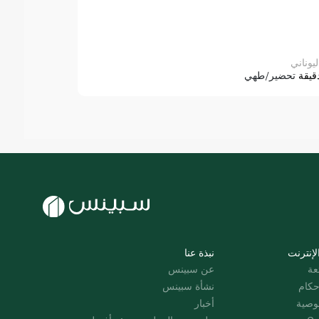
ليوناني
قيقة
تحضير/طهي
لإنترنت
نبذة عنا
عة
عن سبينس
حكام
نشأة سبينس
وصية
أخبار