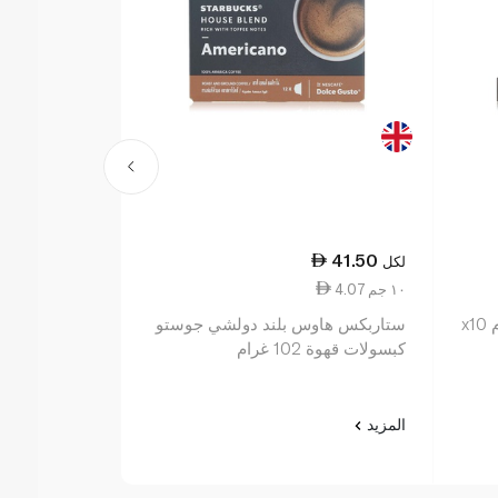
27.00
41.50
لكل
لكل
4.07 ١٠ جم
50.00 ١٠٠ جم
ستاربكس هاوس بلند دولشي جوستو
سبينس فوود 
كبسولات قهوة 102 غرام
ارابيكا ١٠س ٥٤غ
المزيد
المزيد