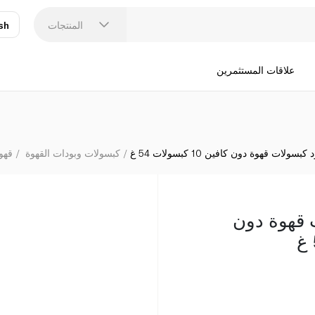
المنتجات
sh
عر
N
علاقات المستثمرين
لات قهوة دون كافين 10 كبسولات 54 غ
كبسولات وبودات القهوة
قهو
 قهوة دون