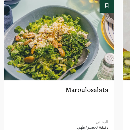
Maroulosalata
اليوناني
دقيقة
تحضير/طهي