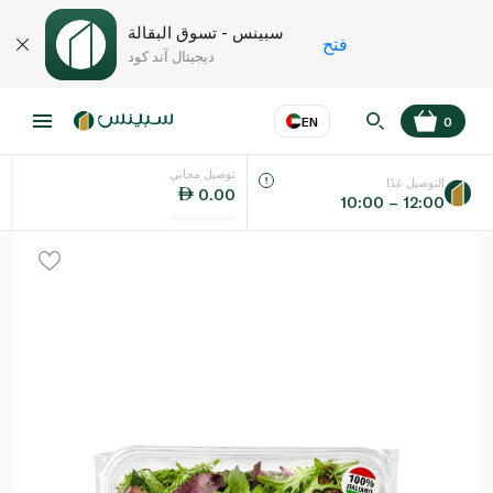
سبينس - تسوق البقالة
فتح
ديجيتال آند كود
EN
0
توصيل مجاني
عر
EN
اللغة
التوصيل غدًا
0.00
10:00 – 12:00
UAE
KSA