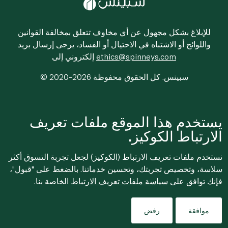
للإبلاغ بشكل مجهول عن أي مخاوف تتعلق بمخالفة القوانين
واللوائح أو الاشتباه في الاحتيال أو الفساد، يرجى إرسال بريد
ethics@spinneys.com
إلكتروني إلى
© 2020-2026 سبينس. كل الحقوق محفوظة
يستخدم هذا الموقع ملفات تعريف
الارتباط الكوكيز.
نستخدم ملفات تعريف الارتباط (الكوكيز) لجعل تجربة التسوق أكثر
سلاسة، وتخصيص تجربتك، وتحسين خدماتنا. بالضغط على "قبول"،
فإنك توافق على
سياسة ملفات تعريف الارتباط
الخاصة بنا.
موافقة
رفض