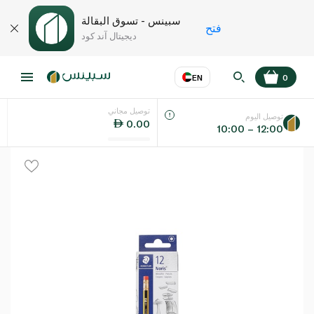
سبينس - تسوق البقالة
فتح
ديجيتال آند كود
EN
0
توصيل مجاني
عر
EN
اللغة
توصيل اليوم
0.00
10:00 – 12:00
UAE
KSA