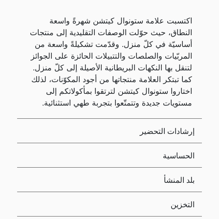
اكتسبت علامة ستونوال كيتشن شهرةً واسعة
النطاق، حيث حوّلت الوصفات التقليدية إلى منتجات
أساسيّة في كلّ منزل. وقدّمت تشكيلةً واسعة من
المربّيات والصلصات والتتبيلات الحائزة على الجوائز
لتنقل بها النكهات البريطانية الأصيلة إلى كلّ منزل.
كما تبتكر العلامة منتجاتها من أجود المكوّنات، لذلك
اختاروا ستونوال كيتشن لترتقوا بمأكولاتكم إلى
مستويات جديدة وتتمتّعوا بتجربة طهي استثنائية.
إرشادات التحضير
الحساسية
بلد المنشأ
التخزين