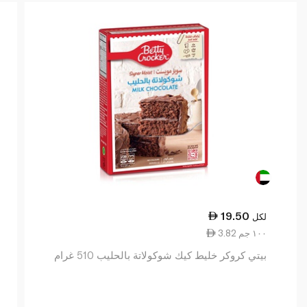
19.50
لكل
3.82 ١٠٠ جم
بيتي كروكر خليط كيك شوكولاتة بالحليب 510 غرام