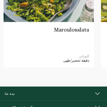
Maroulosalata
اليوناني
دقيقة
تحضير/طهي
نبذة عنا