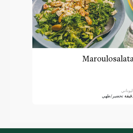
Maroulosalat
ليوناني
قيقة
تحضير/طهي