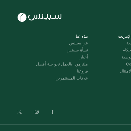
لإنترنت
نبذة عنا
عة
عن سبينس
حكام
نشأة سبينس
وصية
أخبار
Co
ملتزمون بالعمل نحو بيئة أفضل
امتثال
فروعنا
علاقات المستثمرين