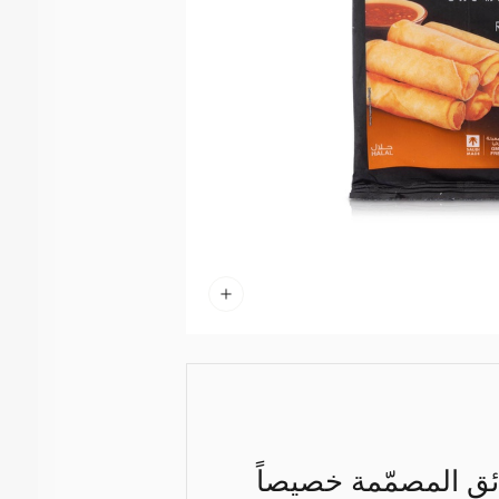
ئق المصمّمة خصيصاً