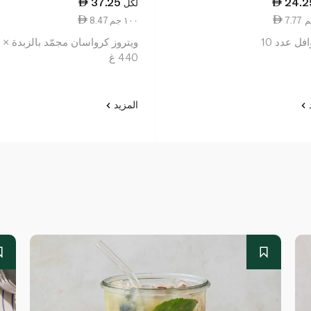
37.25
24.2
لكل
8.47 ١٠٠ جم
افل عدد 10
440 غ
د
المزيد