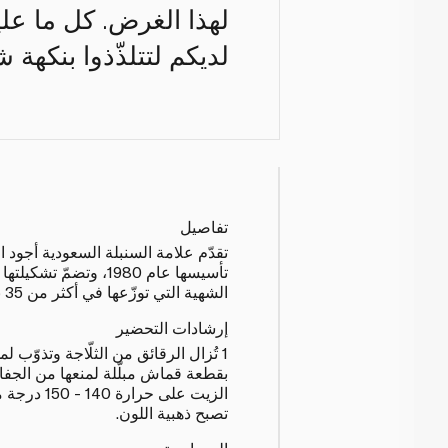
لهذا الغرض. كل ما علي
لديكم لتتلذّذوا بنكهة
تفاصيل
تقدّم علامة السنبلة السعودية أجود 
تأسيسها عام 1980، وتضمّ
الشهية التي توزّعها في أكثر من 35 بلداً حول العالم.
إرشادات التحضير
الزيت على حرا
تصبح ذهبية اللون.