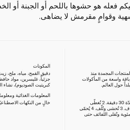
كم فعله هو حشوها باللحم أو الجبنة أو ال
 شهية وقوامٍ مقرمش لا يضاهى.
المكونات
المنتجات المجمدة منذ
دقيق القمح، مياه، ملح، زيت
 تشكيلتها باقة واسعة من المأكولات
جزئياً، غليسرين، مواد حافظة
كبريتيت الصوديوم)، نشاء ال
المعلومات الغذائية ومعلوم
1 تُزال الرقائق من الثلّاجة وتذوّب لمدّة 30 دقيقة. 2 تُغطّى
خالٍ من النكهات الاصطناعيّ
بقطعة قماش مبلّلة لمنعها من الجفاف. 3 تُحشى وتُلّف. 4 يُحمّى
رة 140 - 150 درجة مئوية وتُقلى اللفائف حتى