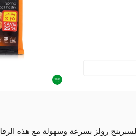
سبرينج رولز بسرعة وسهولة مع هذه الرقا