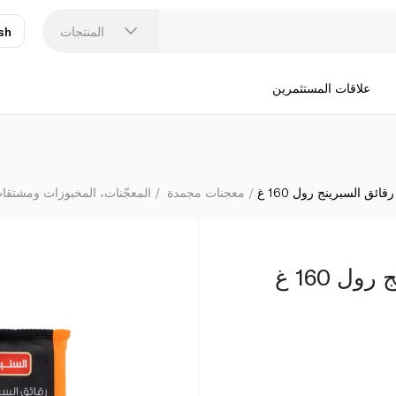
المنتجات
sh
عر
N
علاقات المستثمرين
قائق السبرينج رول 160 غ
معجنات مجمدة
المعجّنات، المخبوزات ومشتقات 
ل 160 غ