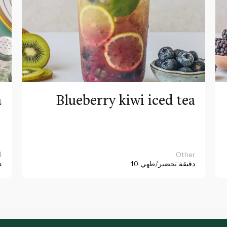
a
Blueberry kiwi iced tea
Other
ا
10 دقيقة
تحضير/طهي
د