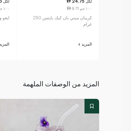
5
24.75
لكل
لكل
9.71 ١٠٠ جم
7.77 ١٠٠ جم
كريبان ميني بان كيك بايتس 250
ايغو و
غرام
المزيد
المزي
المزيد من الوصفات الملهمة