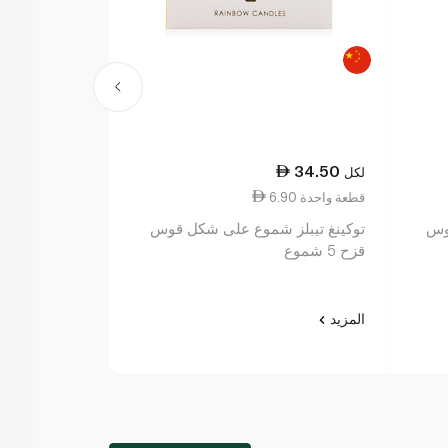
12.00
34.50
لكل
لكل
6.90 قطعة واحدة
12.00 قطعة واحدة
قوس
توكينغ تيبلز شموع على شكل قوس
بارتي ماجيك ش
قزح 5 شموع
ميتاليكي رقم 8
المزيد
المزيد