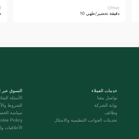
Other
ا
10 دقيقة
تحضير/طهي
د
خدمات العملاء
التسوق عبر ا
تواصل معنا
الأسئلة الشائ
بوابة الشركة
الشروط والأ
وظائف
سياسة الخص
تحديثات الجوانب التنظيمية والامتثال
okie Policy
الأخلاقيات وال