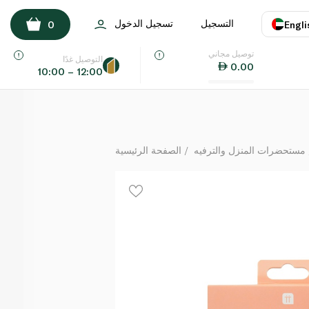
Talking Tables Halloween Balloons 5 Pack
التسجيل
تسجيل الدخول
0
Engli
لكل
توصيل مجاني
اللغة
E
التوصيل غدًا
0.00
10:00 – 12:00
UAE
KSA
مستحضرات المنزل والترفيه
الصفحة الرئيسية