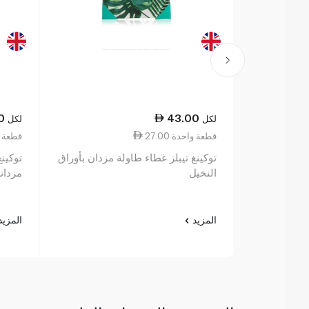
0
43.00
لكل
لكل
27.00 قطعة واحدة
27.00 قط
توكينغ تيبلز غطاء طاولة مزدان بأوراق
توكينغ
النخيل
مزدانة
المزيد
المزي