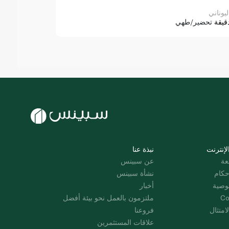
ليوناني
قيقة
تحضير/طهي
لإنترنت
نبذة عنا
عة
عن سبينس
حكام
نشأة سبينس
وصية
أخبار
Co
ملتزمون بالعمل نحو بيئة أفضل
امتثال
فروعنا
علاقات المستثمرين