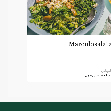
Maroulosalat
ليوناني
قيقة
تحضير/طهي