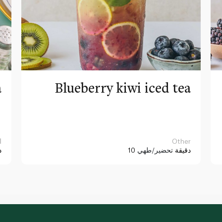
a
Blueberry kiwi iced tea
Other
ا
10 دقيقة
تحضير/طهي
د