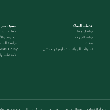
خدمات العملاء
التسوق عبر ا
تواصل معنا
الأسئلة الشائ
بوابة الشركة
الشروط والأ
وظائف
سياسة الخص
تحديثات الجوانب التنظيمية والامتثال
okie Policy
الأخلاقيات وال
لوائح أو الاشتباه في الاحتيال أو الفساد، يرجى إرسال بريد إلكتروني إلى
s@spinneys.com