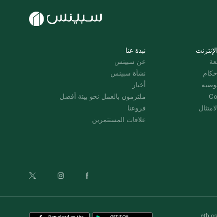
لإنترنت
نبذة عنا
عة
عن سبينس
حكام
نشأة سبينس
وصية
أخبار
Co
ملتزمون بالعمل نحو بيئة أفضل
امتثال
فروعنا
علاقات المستثمرين
ethic