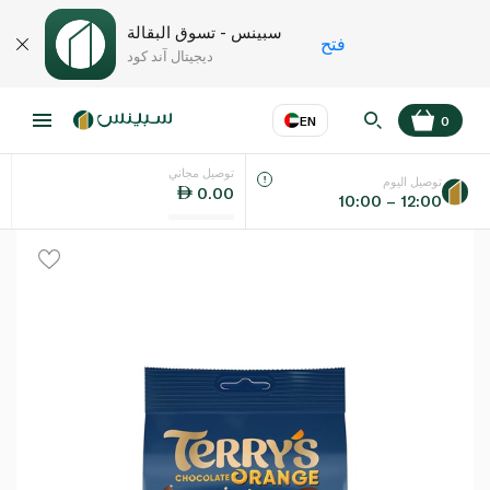
سبينس - تسوق البقالة
فتح
ديجيتال آند كود
EN
0
توصيل مجاني
عر
EN
اللغة
توصيل اليوم
0.00
10:00 – 12:00
UAE
KSA