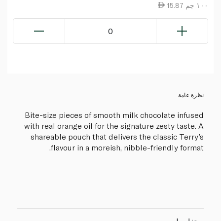
15.87 ١٠٠ جم
0
نظرة عامة
Bite-size pieces of smooth milk chocolate infused
with real orange oil for the signature zesty taste. A
shareable pouch that delivers the classic Terry’s
flavour in a moreish, nibble-friendly format.