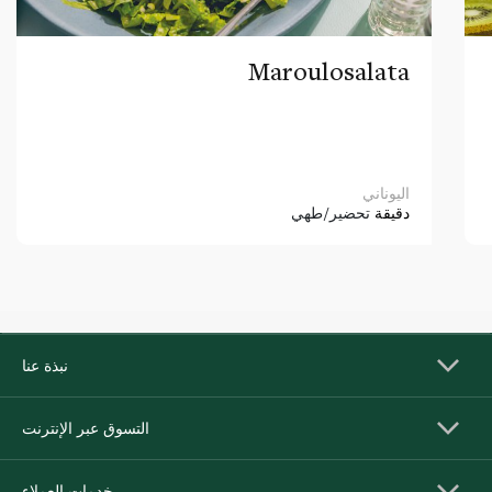
Maroulosalata
اليوناني
دقيقة
تحضير/طهي
نبذة عنا
التسوق عبر الإنترنت
خدمات العملاء