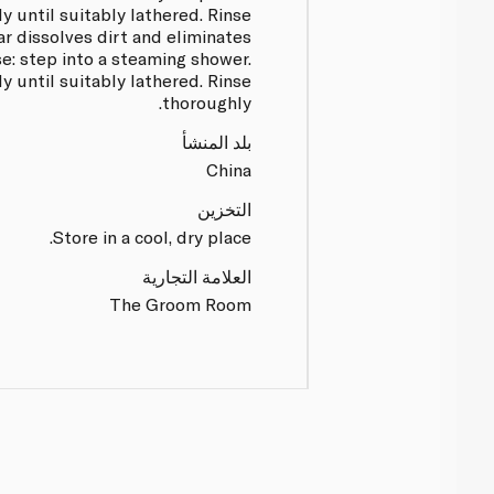
 until suitably lathered. Rinse
r dissolves dirt and eliminates
e: step into a steaming shower.
 until suitably lathered. Rinse
thoroughly.
بلد المنشأ
China
التخزين
Store in a cool, dry place.
العلامة التجارية
The Groom Room