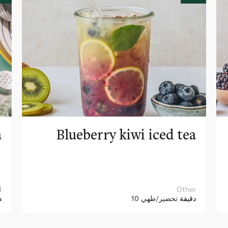
a
Blueberry kiwi iced tea
Other
ا
10 دقيقة
تحضير/طهي
د