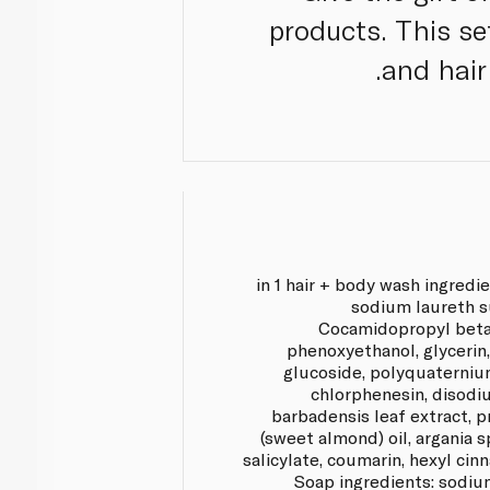
products. This s
and hair
2 in 1 hair + body wash ingredi
sodium laureth s
Cocamidopropyl betai
phenoxyethanol, glycerin,
glucoside, polyquaterniu
chlorphenesin, disodiu
barbadensis leaf extract, 
(sweet almond) oil, argania s
salicylate, coumarin, hexyl cinn
Soap ingredients: sodi