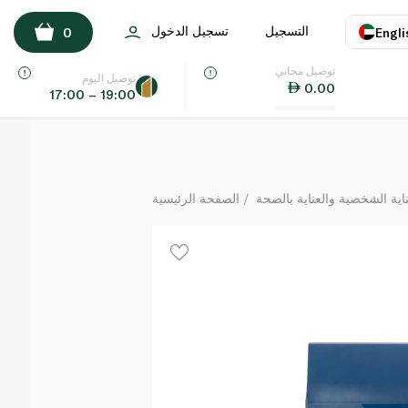
The Groom Room Wash Duo Gift Set
التسجيل
تسجيل الدخول
0
Engli
لكل
توصيل مجاني
اللغة
E
توصيل اليوم
0.00
17:00 – 19:00
UAE
KSA
ة الشخصية والعناية بالصحة
الصفحة الرئيسية