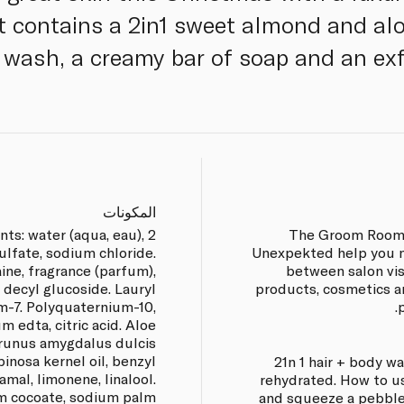
et contains a 2in1 sweet almond and al
 wash, a creamy bar of soap and an exfo
المكونات
ents: water (aqua, eau),
The Groom Room 
ulfate, sodium chloride.
Unexpekted help you m
ne, fragrance (parfum),
between salon vis
 decyl glucoside. Lauryl
products, cosmetics a
m-7. Polyquaternium-10,
m edta, citric acid. Aloe
prunus amygdalus dulcis
pinosa kernel oil, benzyl
21n 1 hair + body w
amal, limonene, linalool.
rehydrated. How to u
um cocoate, sodium palm
and squeeze a pebble