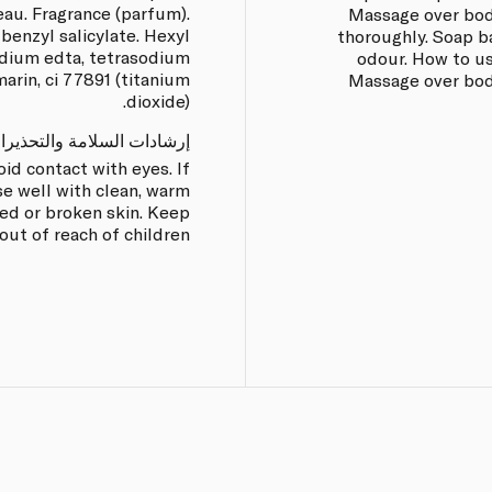
au. Fragrance (parfum).
Massage over body
 benzyl salicylate. Hexyl
thoroughly. Soap ba
odium edta, tetrasodium
odour. How to us
marin, ci 77891 (titanium
Massage over body
dioxide).
إرشادات السلامة والتحذيرا
oid contact with eyes. If
se well with clean, warm
ted or broken skin. Keep
out of reach of children.