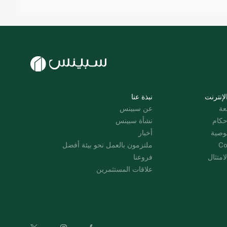
لإنترنت
نبذة عنا
عة
عن سبينس
حكام
نشأة سبينس
وصية
أخبار
Co
ملتزمون بالعمل نحو بيئة أفضل
امتثال
فروعنا
علاقات المستثمرين