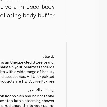
oe vera-infused body
liating body buffer.
تفاصيل
is an Unexpekted Store brand.
aintain your beauty standards
its with a wide range of beauty
nd accessories. All Unexpekted
products are PETA cruelty-free.
إرشادات التحضير
ash keeps skin and hair soft and
se: step into a steaming shower
 sized amount into your palms.