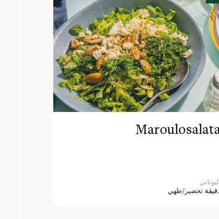
Maroulosalat
ليوناني
قيقة
تحضير/طهي