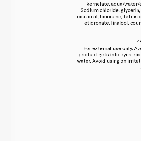
kernelate, aqua/water/e
Sodium chloride, glycerin,
cinnamal, limonene, tetras
etidronate, linalool, cou
ت
For external use only. Av
product gets into eyes, rin
water. Avoid using on irrita