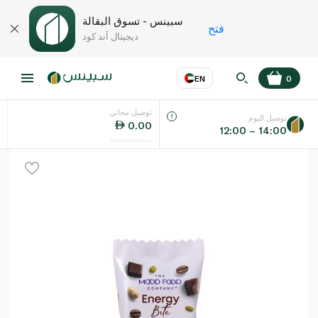
سبينس - تسوق البقالة
فتح
ديجيتال آند كود
EN
0
توصيل مجاني
عر
EN
اللغة
توصيل اليوم
0.00
12:00 – 14:00
UAE
KSA