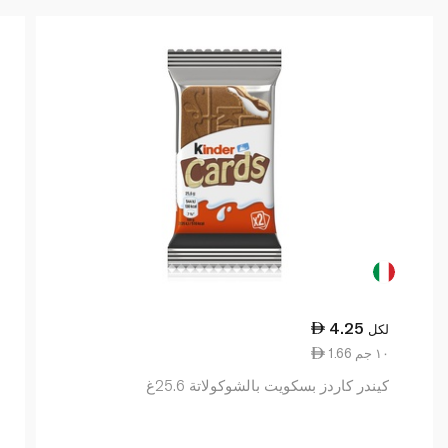
4.25
لكل
1.66 ١٠ جم
كيندر كاردز بسكويت بالشوكولاتة 25.6غ