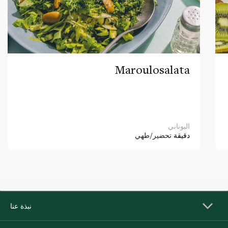
Maroulosalata
اليوناني
دقيقة
تحضير/طهي
نبذة عنا