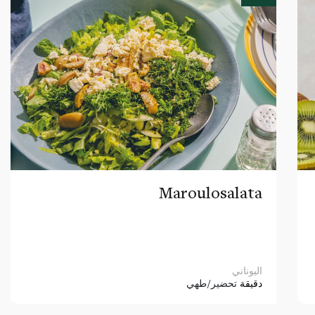
Maroulosalata
اليوناني
دقيقة
تحضير/طهي