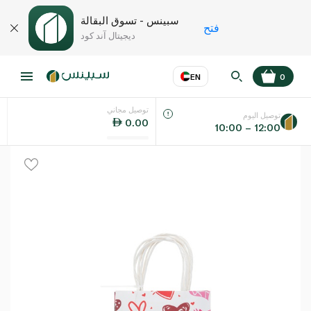
سبينس - تسوق البقالة
فتح
ديجيتال آند كود
EN
0
توصيل مجاني
عر
EN
اللغة
توصيل اليوم
0.00
10:00 – 12:00
UAE
KSA