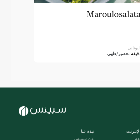
Maroulosalat
ليوناني
قيقة
تحضير/طهي
لإنترنت
نبذة عنا
عة
عن سبينس