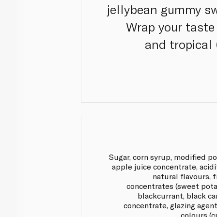
jellybean gummy sw
Wrap your taste
and tropical
Sugar, corn syrup, modified po
apple juice concentrate, acidit
natural flavours, 
concentrates (sweet potat
blackcurrant, black car
concentrate, glazing agent
colours (c