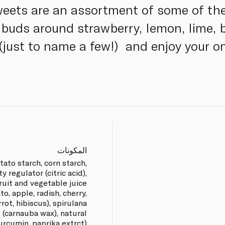
eets are an assortment of some of the
 buds around strawberry, lemon, lime, 
 (just to name a few!) and enjoy your o
المكونات
tato starch, corn starch,
y regulator (citric acid),
fruit and vegetable juice
o, apple, radish, cherry,
rot, hibiscus), spirulana
 (carnauba wax), natural
urcumin, paprika extrct).