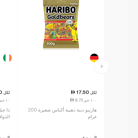
0
17.50
لكل
لكل
8.75 ١٠٠ جم
1.07 ١٠ جم
هاريبو دببة ذهبية أكياس صغيرة 200
ذا جي
غرام
الذواقة 75 
المزيد
المزي