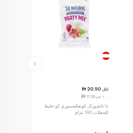
13.00
20.50
لكل
لكل
11.39 ١٠٠ جم
8.13 ١٠٠ جم
ذا ناتشورال كونفكشينوري كو خليط
هاريبو حلوى الخوخ 0
للحفلات 180 غرام
المزيد
المزيد