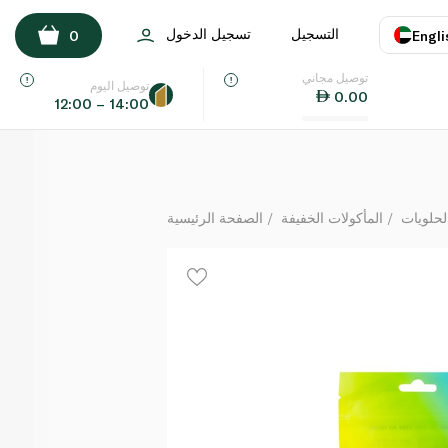
The Treat Kitchen Vegan Jelly Beans Pouch 200g
التسجيل
تسجيل الدخول
0
Engli
لكل
توصيل مجاني
اللغة
E
توصيل اليوم
0.00
12:00 – 14:00
UAE
KSA
لحلويات
المأكولات الخفيفة
الصفحة الرئيسية