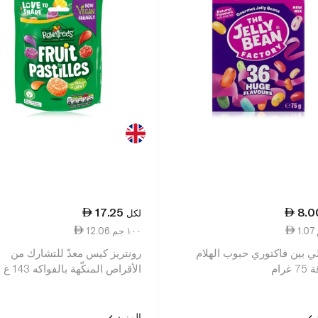
17.25
8.0
لكل
12.06 ١٠٠ جم
لي بين فاكتوري حبوب الهلام
رونتريز كيس معدّ للتشارك من
غرام
الأقراص المنكّهة بالفواكه 143 غ
د
المزيد