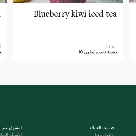
a
Blueberry kiwi iced tea
Other
ا
10 دقيقة
تحضير/طهي
د
خدمات العملاء
التسوق عبر ا
تواصل معنا
الأسئلة الشائ