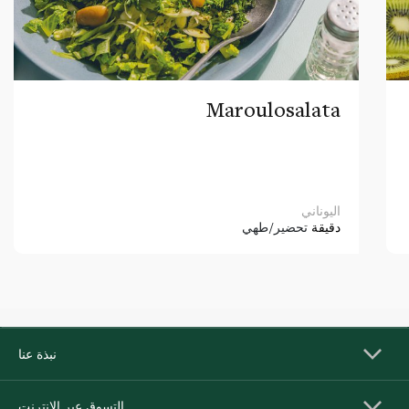
Maroulosalata
اليوناني
دقيقة
تحضير/طهي
نبذة عنا
التسوق عبر الإنترنت