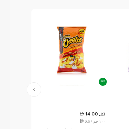
19.50
14.00
لكل
لكل
6.67 ١٠٠ جم
11.96 ١٠٠ جم