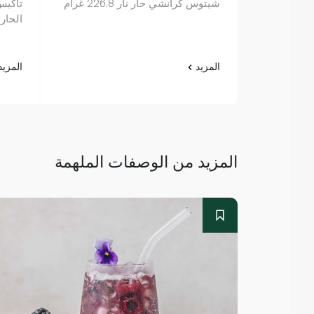
شيتوس كرانشي حار نار 226.8 غرام
تاكيس 
الحار وا
المزيد
المزي
المزيد من الوصفات الملهمة