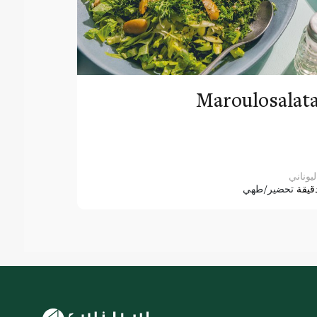
Maroulosalat
ليوناني
قيقة
تحضير/طهي