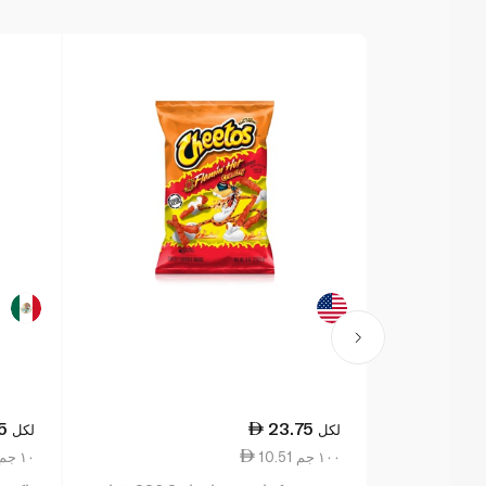
5
23.75
لكل
لكل
10.51 ١٠٠ جم
2.41 ١٠ جم