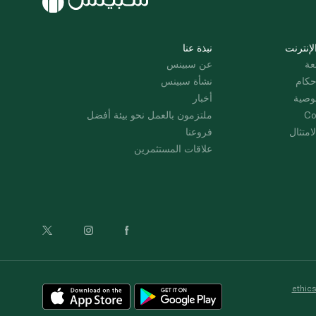
لإنترنت
نبذة عنا
عة
عن سبينس
حكام
نشأة سبينس
وصية
أخبار
Co
ملتزمون بالعمل نحو بيئة أفضل
امتثال
فروعنا
علاقات المستثمرين
ethic