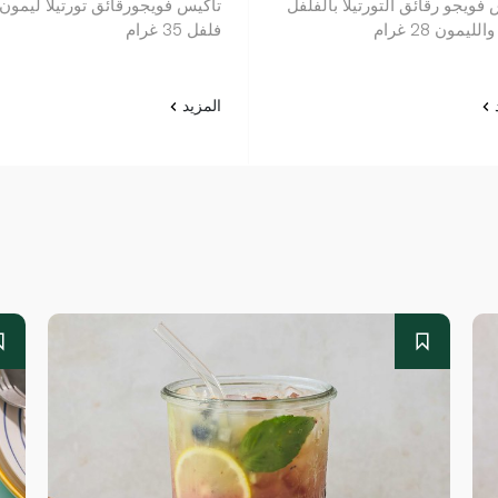
فويجو رقائق التورتيلا بالفلفل
تاكيس فويجورقائق تورتيلا ليمون
لليمون 28 غرام
فلفل 35 غرام
د
المزيد