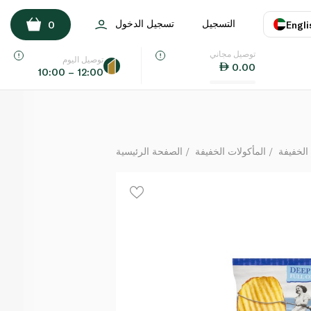
Tyrrell's Furrows Sea Salted 150g
التسجيل
تسجيل الدخول
0
Engli
لكل
توصيل مجاني
اللغة
E
توصيل اليوم
0.00
10:00 – 12:00
UAE
KSA
الخفيفة
المأكولات الخفيفة
الصفحة الرئيسية