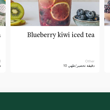
a
Blueberry kiwi iced tea
Other
ا
10 دقيقة
تحضير/طهي
د