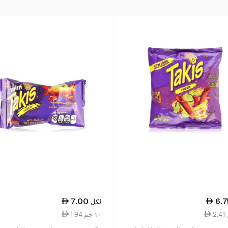
7.00
6.7
لكل
1.94 ١٠ جم