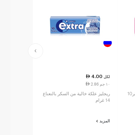
13.25
4.00
لكل
لكل
2.86 ١٠ جم
2.37 ١٠ جم
ريجليز علكة نعناع خالية من السكر10
ريجليز علكة خالية من السكر بالنعناع
14 غرام
غرام
المزيد
المزيد