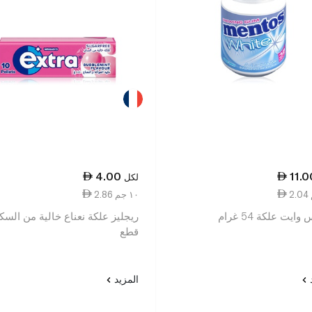
4.00
11.0
لكل
2.86 ١٠ جم
ايت علكة 54 غرام
قطع
د
المزيد