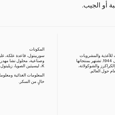
ة أو الجيب.
المكونات
 للأغذية والمشروبات
مقرها إسطنبول، بتاريخ غني يعود إلى 1944. تشتهر بمنتجاتها
وصناعية، محلول نشا مهدرج،
لكراكرز والشوكولاتة،
K، ليسيثين الصويا، زيليتول، BHT
م حول العالم.
المعلومات الغذائية ومعلوم
خالٍ من السكر.