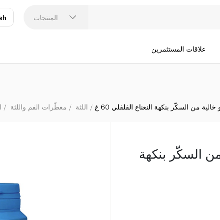
المنتجات
sh
عر
N
علاقات المستثمرين
خالية من السكّر بنكهة النعناع الفلفلي 60 غ
اللثة
معطّرات الفم واللثة
ا
من السكّر بنكهة