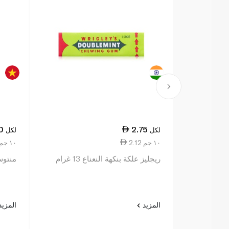
0
2.75
لكل
لكل
2.12 ١٠ جم
2.04 ١٠ جم
ريجليز علكة بنكهة النعناع 13 غرام
منتوس و
المزيد
المزي