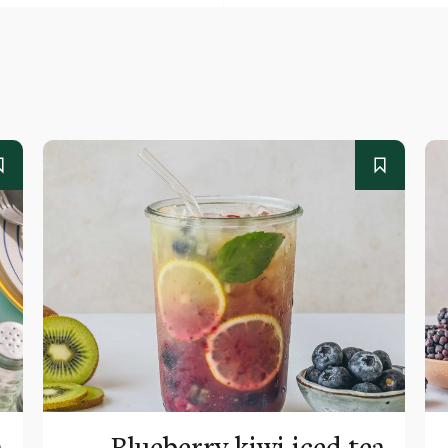
a
Blueberry kiwi iced tea