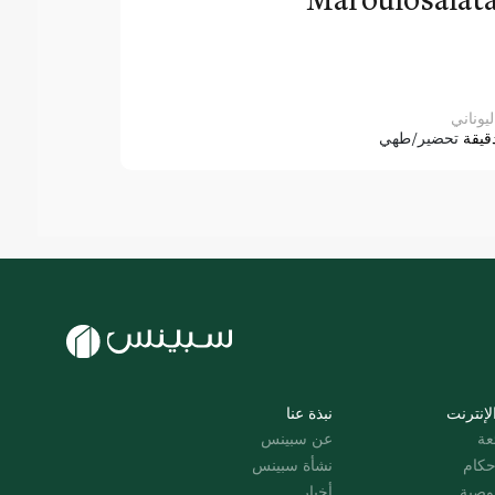
ليوناني
قيقة
تحضير/طهي
لإنترنت
نبذة عنا
عة
عن سبينس
حكام
نشأة سبينس
وصية
أخبار