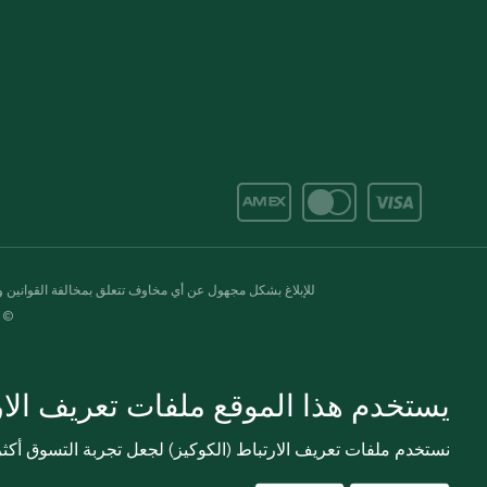
للإبلاغ بشكل مجهول عن أي مخاوف تتعلق بمخالفة القوانين وال
© 2020-2026 سبينس. كل الحقوق محفو
يستخدم هذا الموقع ملفات تعريف الارت
نستخدم ملفات تعريف الارتباط (الكوكيز) لجعل تجربة التسوق أك