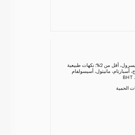
سوربيتول، قاعدة علكة، غليسرول، أقل من 2%: نكهات طبيعية
 أسبارتام، مانيتول، أسيسولفام
ات الحمية